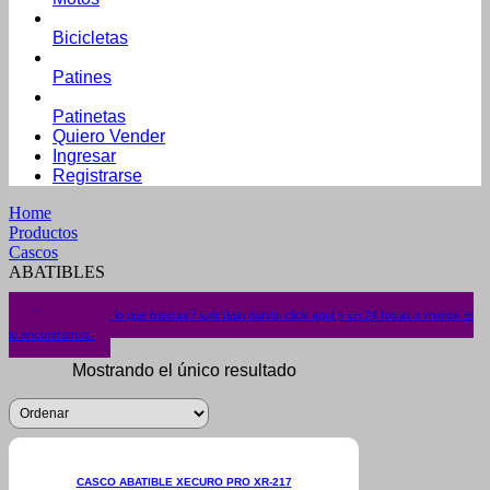
Bicicletas
Patines
Patinetas
Quiero Vender
Ingresar
Registrarse
Home
Productos
Cascos
ABATIBLES
¿No encuentras lo que buscas? solicítalo dando click aquí y en 24 horas o menos te
lo encontramos.
Mostrando el único resultado
CASCO ABATIBLE XECURO PRO XR-217