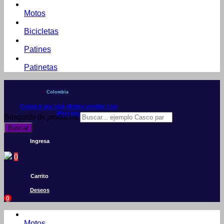
Motos
Bicicletas
Patines
Patinetas
Colombia
Conoce por qué debes vender con
Mercleta
Búsqueda de productos
Buscar
Ingresa
0
Carrito
Deseos
0
Motos