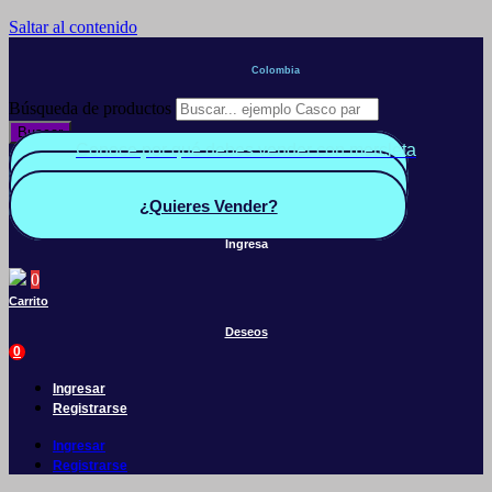
Saltar al contenido
Colombia
Búsqueda de productos
Buscar
Conoce por qué debes vender con mercleta
Quiero Vender
Panel vendedor
¿Quieres Vender?
Ingresa
0
Carrito
Deseos
0
Ingresar
Registrarse
Ingresar
Registrarse