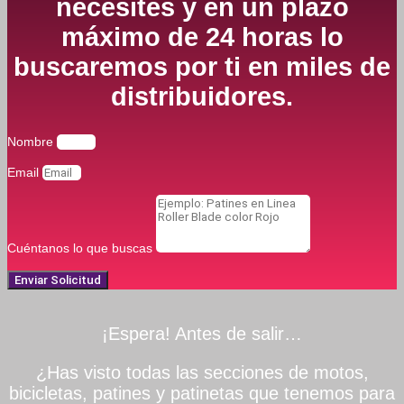
necesites y en un plazo
máximo de 24 horas lo
buscaremos por ti en miles de
distribuidores.
Nombre
Email
Cuéntanos lo que buscas
Enviar Solicitud
¡Espera! Antes de salir…
¿Has visto todas las secciones de motos,
bicicletas, patines y patinetas que tenemos para