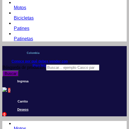
Motos
Bicicletas
Patines
Patinetas
Colombia
Conoce por qué debes vender con
Mercleta
Búsqueda de productos
Buscar
Ingresa
0
Carrito
Deseos
0
Motos