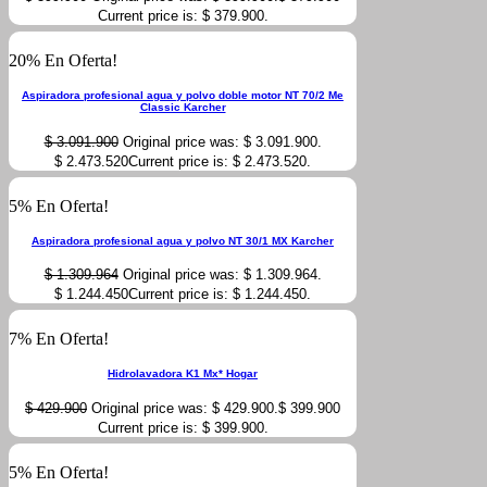
Current price is: $ 379.900.
20% En Oferta!
Aspiradora profesional agua y polvo doble motor NT 70/2 Me
Classic Karcher
$
3.091.900
Original price was: $ 3.091.900.
$
2.473.520
Current price is: $ 2.473.520.
5% En Oferta!
Aspiradora profesional agua y polvo NT 30/1 MX Karcher
$
1.309.964
Original price was: $ 1.309.964.
$
1.244.450
Current price is: $ 1.244.450.
7% En Oferta!
Hidrolavadora K1 Mx* Hogar
$
429.900
Original price was: $ 429.900.
$
399.900
Current price is: $ 399.900.
5% En Oferta!