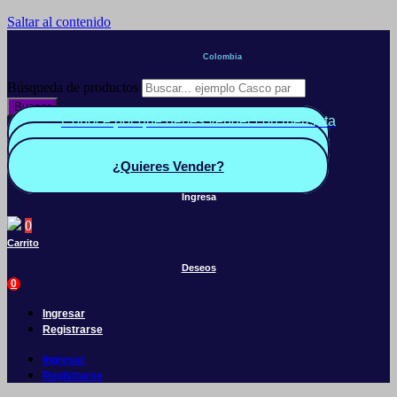
Saltar al contenido
Colombia
Búsqueda de productos
Buscar
Conoce por qué debes vender con mercleta
Quiero Vender
Panel vendedor
¿Quieres Vender?
Ingresa
0
Carrito
Deseos
0
Ingresar
Registrarse
Ingresar
Registrarse