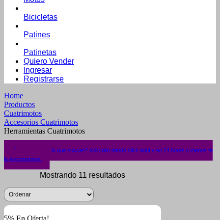
Bicicletas
Patines
Patinetas
Quiero Vender
Ingresar
Registrarse
Home
Productos
Cuatrimotos
Accesorios Cuatrimotos
Herramientas Cuatrimotos
¿No encuentras lo que buscas? solicítalo dando click aquí y en 24 horas o menos te
lo encontramos.
Mostrando 11 resultados
5% En Oferta!