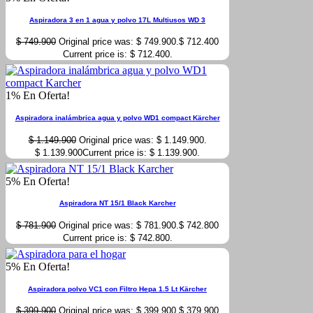
Aspiradora 3 en 1 agua y polvo 17L Multiusos WD 3
$
749.900
Original price was: $ 749.900.
$
712.400
Current price is: $ 712.400.
1% En Oferta!
Aspiradora inalámbrica agua y polvo WD1 compact Kärcher
$
1.149.900
Original price was: $ 1.149.900.
$
1.139.900
Current price is: $ 1.139.900.
5% En Oferta!
Aspiradora NT 15/1 Black Karcher
$
781.900
Original price was: $ 781.900.
$
742.800
Current price is: $ 742.800.
5% En Oferta!
Aspiradora polvo VC1 con Filtro Hepa 1.5 Lt Kärcher
$
399.900
Original price was: $ 399.900.
$
379.900