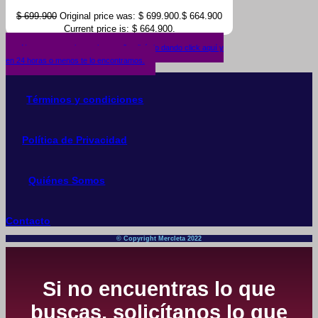
$
699.900
Original price was: $ 699.900.
$
664.900
Current price is: $ 664.900.
¿No encuentras lo que buscas? solicítalo dando click aquí y
en 24 horas o menos te lo encontramos.
Términos y condiciones
Política de Privacidad
Quiénes Somos
Contacto
© Copyright Mercleta 2022
Si no encuentras lo que
buscas, solicítanos lo que