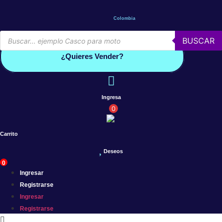
Saltar
al
Colombia
contenido
Búsqueda
BUSCAR
de
Conoce por qué debes vender con mercleta
productos
¿Quieres Vender?
Ingresa
0
Carrito
Deseos
0
Ingresar
Registrarse
Ingresar
Registrarse