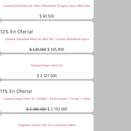
Camara Deportiva De Video Resistente Al Agua Casco Moto Bici
$
90.500
12% En Oferta!
Camara Deportiva Moto 4k Ultra Hd + Control Resistente Agua
Original
Current
$
120.000
$
105.900
price
price
was:
is:
$ 120.000.
$ 105.900.
Cámara Gopro Hero 10
$
2.327.500
11% En Oferta!
Camara Gopro Hero 11 +128gb + Kit Accesorio + Funda + Vidrio
Original
Current
$
3.080.000
$
2.752.000
price
price
was:
is:
$ 3.080.000.
$ 2.752.000.
Cargador Socket Usb Con Interruptor Moto