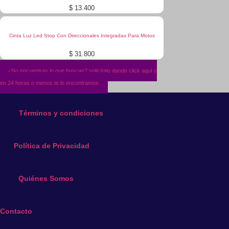
$
13.400
Cinta Luz Led Stop Con Direccionales Integradas Para Motos
$
31.800
¿No encuentras lo que buscas? solicítalo dando click aquí y
en 24 horas o menos te lo encontramos.
Términos y condiciones
Política de Privacidad
Quiénes Somos
Contacto