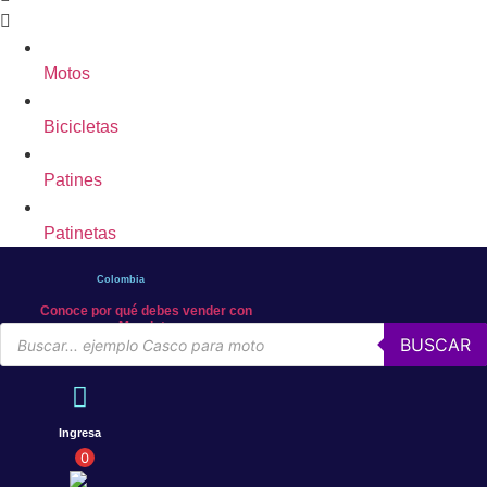
Motos
Bicicletas
Patines
Patinetas
Colombia
Conoce por qué debes vender con
Mercleta
Búsqueda
BUSCAR
de
productos
Ingresa
0