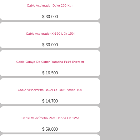
Cable Acelerador Duke 200 Ktm
$
30.000
Cable Acelerador Xr150 L Xr 150l
$
30.000
Cable Guaya De Clutch Yamaha Fz16 Everestt
$
16.500
Cable Velocimetro Boxer Ct 100/ Platino 100
$
14.700
Cable Velocímetro Para Honda Cb 125f
$
59.000