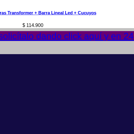
ras Transformer + Barra Lineal Led + Cucuyos
$
114.900
olicítalo dando click aquí y en 2