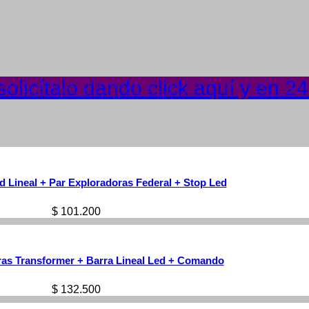
olicítalo dando click aquí y en 2
d Lineal + Par Exploradoras Federal + Stop Led
$
101.200
ras Transformer + Barra Lineal Led + Comando
$
132.500