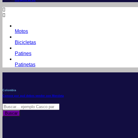
Motos
Bicicletas
Patines
Patinetas
Colombia
Conoce por qué debes vender con Mercleta
Búsqueda
de
Buscar
productos