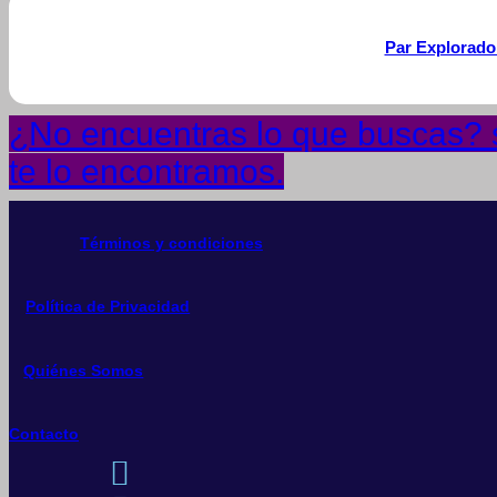
Par Explorado
¿No encuentras lo que buscas? s
te lo encontramos.
Términos y condiciones
Política de Privacidad
Quiénes Somos
Contacto