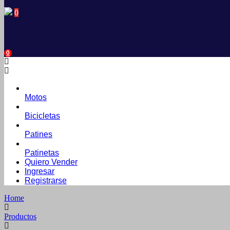
0
0
Motos
Bicicletas
Patines
Patinetas
Quiero Vender
Ingresar
Registrarse
Home
Productos