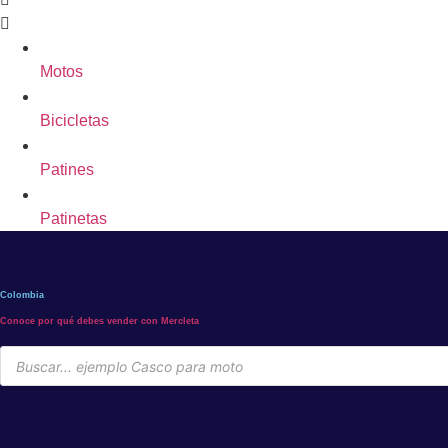
Motos
Bicicletas
Patines
Patinetas
Colombia
Conoce por qué debes vender con Mercleta
Búsqueda
de
productos