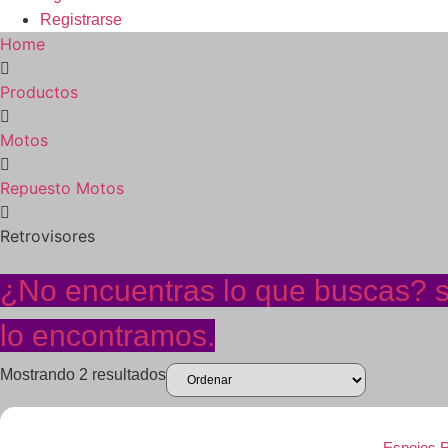
Registrarse
Home
Productos
Motos
Repuesto Motos
Retrovisores
¿No encuentras lo que buscas? so
lo encontramos.
Mostrando 2 resultados
Espejos R