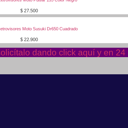
$
27.500
etrovisores Moto Susuki Dr650 Cuadrado
$
22.900
licítalo dando click aquí y en 2