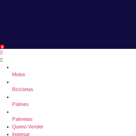
0
Motos
Bicicletas
Patines
Patinetas
Quiero Vender
Ingresar