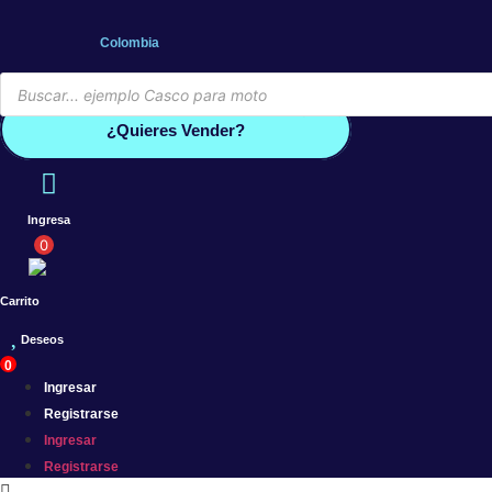
Saltar
al
Colombia
contenido
Búsqueda
de
Conoce por qué debes vender co
productos
¿Quieres Vender?
Ingresa
0
Carrito
Deseos
0
Ingresar
Registrarse
Ingresar
Registrarse