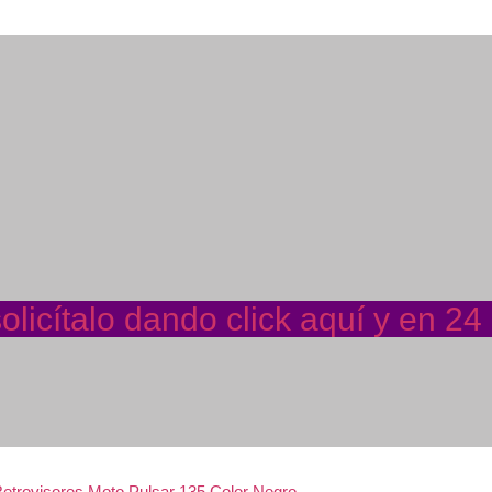
licítalo dando click aquí y en 24
etrovisores Moto Pulsar 135 Color Negro