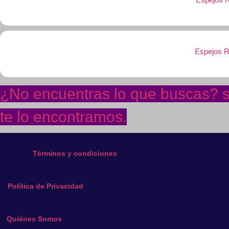
Espejos R
¿No encuentras lo que buscas? so
te lo encontramos.
Términos y condiciones
Política de Privacidad
Quiénes Somos