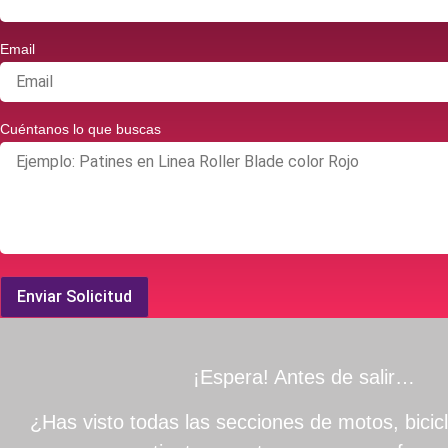
Email
Cuéntanos lo que buscas
Enviar Solicitud
¡Espera! Antes de salir…
¿Has visto todas las secciones de motos, bicicl