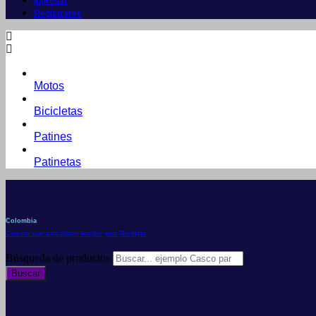
Ingresar
Registrarse
Motos
Bicicletas
Patines
Patinetas
Colombia
Conoce por qué debes vender con Mercleta
Búsqueda de productos
Buscar