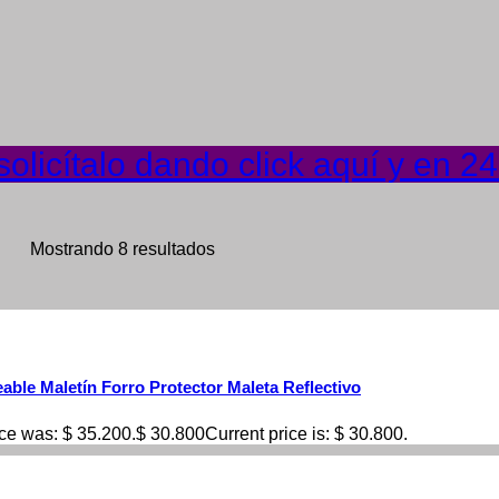
olicítalo dando click aquí y en 2
Mostrando 8 resultados
ble Maletín Forro Protector Maleta Reflectivo
ice was: $ 35.200.
$
30.800
Current price is: $ 30.800.