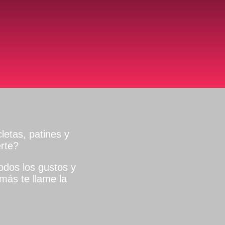
letas, patines y
rte?
dos los gustos y
más te llame la