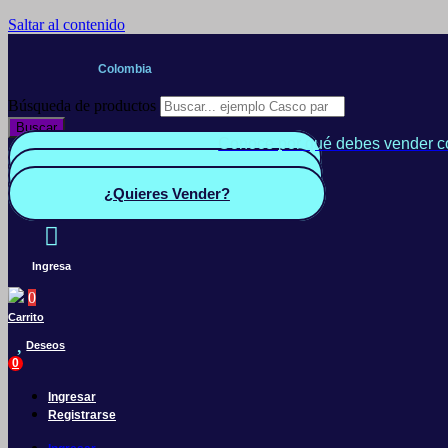
Saltar al contenido
Colombia
Búsqueda de productos
Buscar
Conoce por qué debes vender c
Quiero Vender
Panel vendedor
¿Quieres Vender?
Ingresa
0
Carrito
Deseos
0
Ingresar
Registrarse