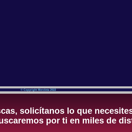
© Copyright Mercleta 2022
cas, solicítanos lo que necesite
scaremos por ti en miles de dis