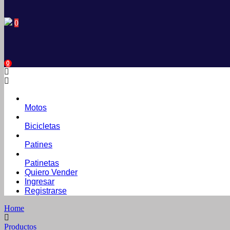
0
0
Motos
Bicicletas
Patines
Patinetas
Quiero Vender
Ingresar
Registrarse
Home
Productos