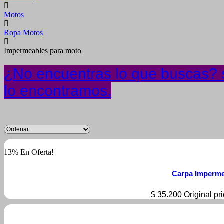
Motos
Ropa Motos
Impermeables para moto
¿No encuentras lo que buscas? s
lo encontramos.
13% En Oferta!
Carpa Impermea
$
35.200
Original pr