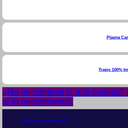
Pijama Ca
Trajes 100% I
¿No encuentras lo que buscas? s
te lo encontramos.
Términos y condiciones