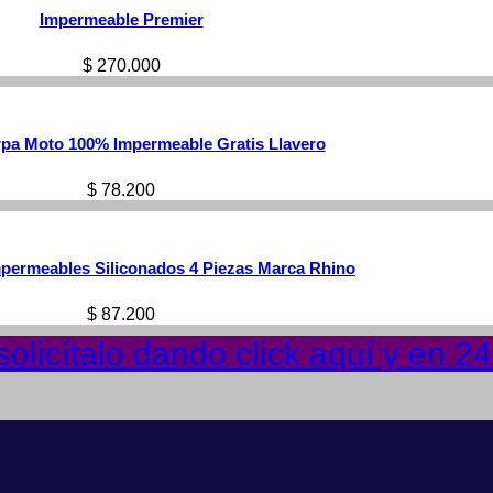
Impermeable Premier
$
270.000
rpa Moto 100% Impermeable Gratis Llavero
$
78.200
mpermeables Siliconados 4 Piezas Marca Rhino
$
87.200
olicítalo dando click aquí y en 2