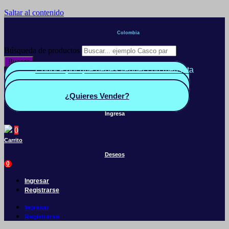
Saltar al contenido
Colombia
Búsqueda de productos
Buscar
Conoce por qué debes vender con mercleta
Quiero Vender
Panel vendedor
¿Quieres Vender?
Ingresa
0
Carrito
Deseos
0
Ingresar
Registrarse
Ingresar
Registrarse