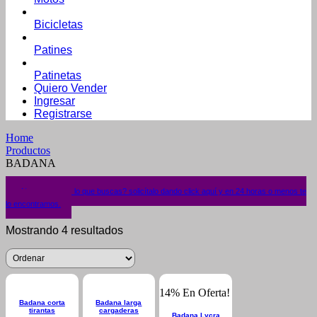
Bicicletas
Patines
Patinetas
Quiero Vender
Ingresar
Registrarse
Home
Productos
BADANA
¿No encuentras lo que buscas? solicítalo dando click aquí y en 24 horas o menos te
lo encontramos.
Mostrando 4 resultados
14% En Oferta!
Badana corta
Badana larga
tirantas
cargaderas
Badana Lycra