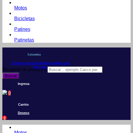
Motos
Bicicletas
Patines
Patinetas
Colombia
Conoce por qué debes vender con
Mercleta
Búsqueda de productos
Buscar
Ingresa
0
Carrito
Deseos
0
Motos