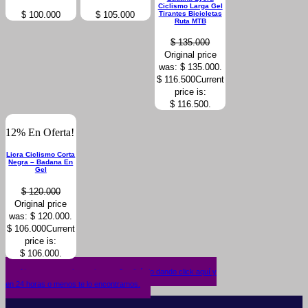
Ciclismo Larga Gel
Tirantes Bicicletas
$
100.000
$
105.000
Ruta MTB
$
135.000
Original price
was: $ 135.000.
$
116.500
Current
price is:
$ 116.500.
12% En Oferta!
Licra Ciclismo Corta
Negra – Badana En
Gel
$
120.000
Original price
was: $ 120.000.
$
106.000
Current
price is:
$ 106.000.
¿No encuentras lo que buscas? solicítalo dando click aquí y
en 24 horas o menos te lo encontramos.