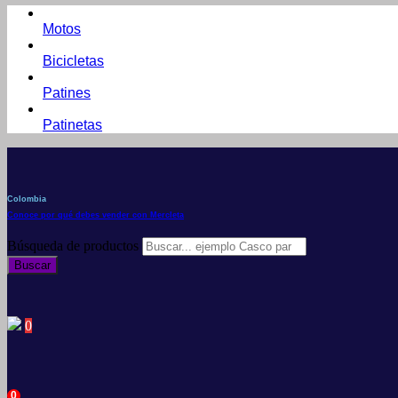
Motos
Bicicletas
Patines
Patinetas
Colombia
Conoce por qué debes vender con Mercleta
Búsqueda de productos
Buscar
0
0