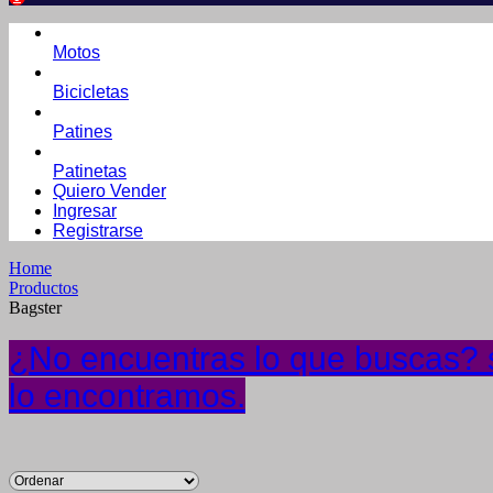
Motos
Bicicletas
Patines
Patinetas
Quiero Vender
Ingresar
Registrarse
Home
Productos
Bagster
¿No encuentras lo que buscas? s
lo encontramos.