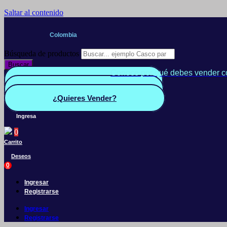
Saltar al contenido
Colombia
Búsqueda de productos
Buscar
Conoce por qué debes vender c
Quiero Vender
Panel vendedor
¿Quieres Vender?
Ingresa
0
Carrito
Deseos
0
Ingresar
Registrarse
Ingresar
Registrarse