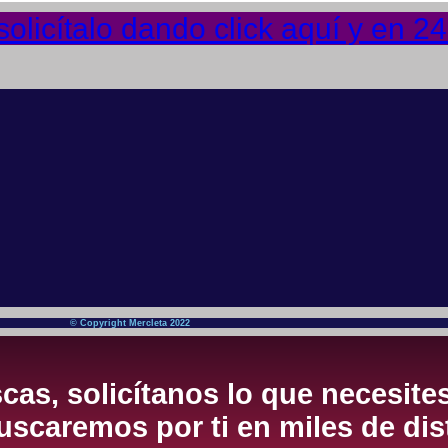
olicítalo dando click aquí y en 2
© Copyright Mercleta 2022
cas, solicítanos lo que necesite
scaremos por ti en miles de dis