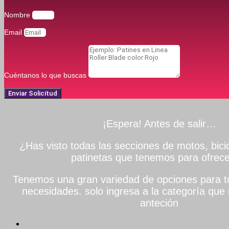
Nombre
Email
Cuéntanos lo que buscas
Enviar Solicitud
¡Espera! Antes de salir…
¿Has visto todas las secciones de motos, bicic
patinetas que tenemos para ofrece
Tenemos una gran variedad de opciones para to
necesidades. solo ingresa a la categoría que 
anteción