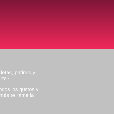
letas, patines y
rte?
dos los gustos y
más te llame la