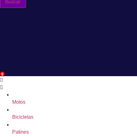
Buscar
0
Motos
Bicicletas
Patines