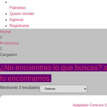
Patinetas
Quiero Vender
Ingresar
Registrarse
Home
Productos
Cargador
¿No encuentras lo que buscas? so
lo encontramos.
Mostrando 3 resultados
Adaptador Cenicero Ox