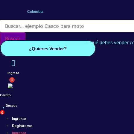
Saltar
al
Colombia
contenido
Búsqueda
de
productos
Buscar
Conoce por qué debes vender co
¿Quieres Vender?
Ingresa
0
Carrito
Deseos
0
Ingresar
Registrarse
Ingresar