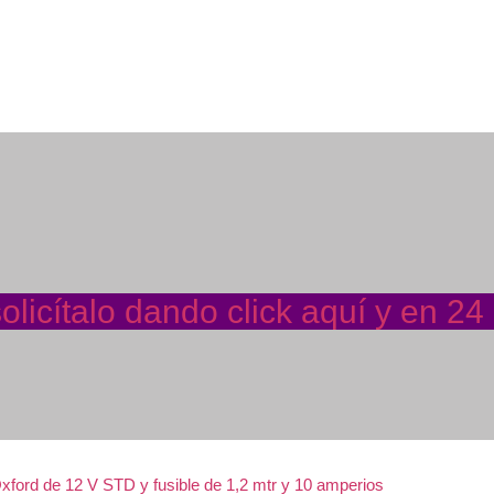
licítalo dando click aquí y en 24
ford de 12 V STD y fusible de 1,2 mtr y 10 amperios