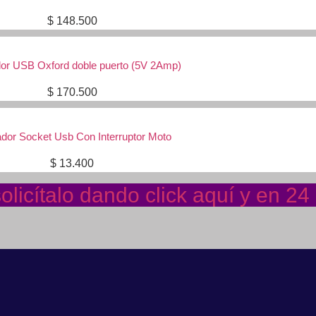
$
148.500
or USB Oxford doble puerto (5V 2Amp)
$
170.500
dor Socket Usb Con Interruptor Moto
$
13.400
licítalo dando click aquí y en 2