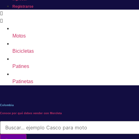
Registrarse
Motos
Bicicletas
Patines
Patinetas
Colombia
Conoce por qué debes vender con Mercleta
Búsqueda
de
productos