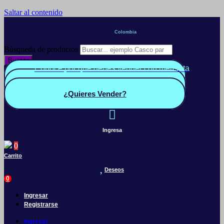
Saltar al contenido
Colombia
Búsqueda de productos
Buscar
Conoce por qué debes vender con mercleta
Quiero Vender
Panel vendedor
¿Quieres Vender?
Ingresa
0
Carrito
Deseos
0
Ingresar
Registrarse
Ingresar