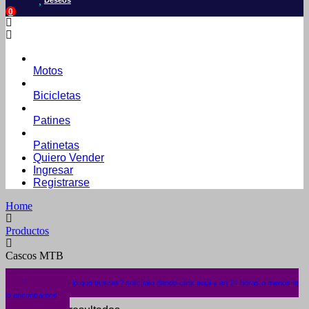
Deseos
0
Motos
Bicicletas
Patines
Patinetas
Quiero Vender
Ingresar
Registrarse
Home
Productos
Cascos MTB
¿No encuentras lo que buscas? solicítalo dando click aquí y en 24 horas o menos te
lo encontramos.