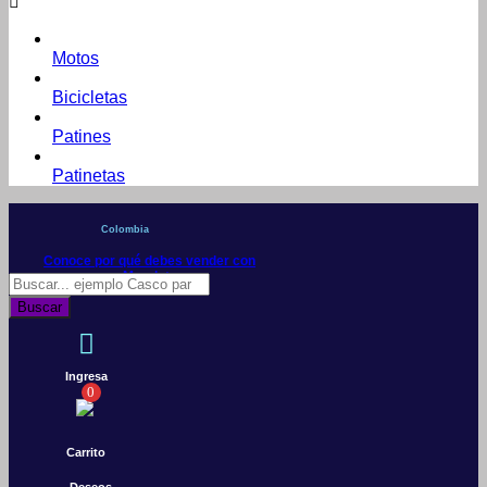
Motos
Bicicletas
Patines
Patinetas
Colombia
Conoce por qué debes vender con
Mercleta
Búsqueda
de
Buscar
productos
Ingresa
0
Carrito