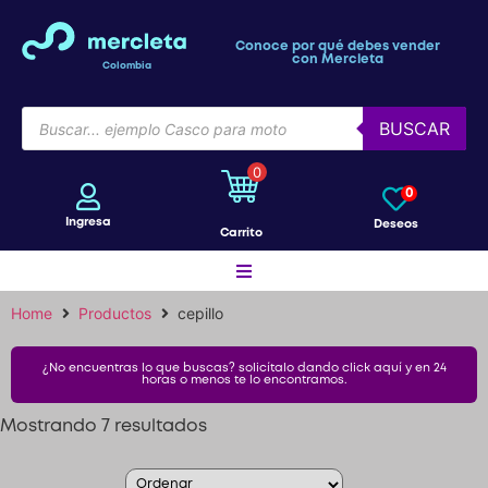
Conoce por qué debes vender
con Mercleta
Colombia
BUSCAR
0
0
Ingresa
Deseos
Carrito
Home
Productos
cepillo
Motos
¿No encuentras lo que buscas? solicítalo dando click aquí y en 24
horas o menos te lo encontramos.
Bicicletas
Mostrando 7 resultados
Patines