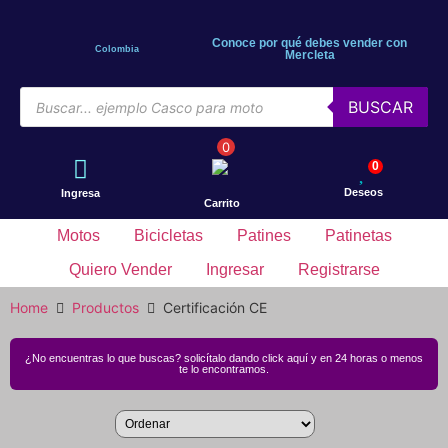
Conoce por qué debes vender con
Colombia
Mercleta
BUSCAR
0
0
Deseos
Ingresa
Carrito
Motos
Bicicletas
Patines
Patinetas
Quiero Vender
Ingresar
Registrarse
Home
Productos
Certificación CE
¿No encuentras lo que buscas? solicítalo dando click aquí y en 24 horas o menos
te lo encontramos.