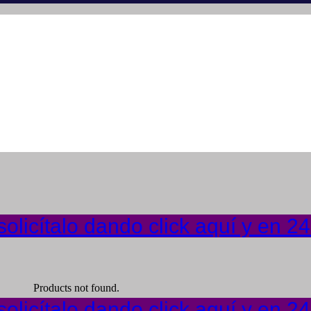
olicítalo dando click aquí y en 2
Products not found.
olicítalo dando click aquí y en 2