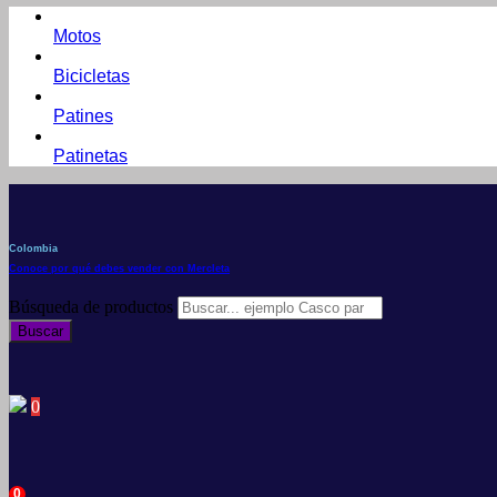
Motos
Bicicletas
Patines
Patinetas
Colombia
Conoce por qué debes vender con Mercleta
Búsqueda de productos
Buscar
0
0