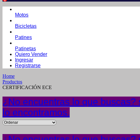
Motos
Bicicletas
Patines
Patinetas
Quiero Vender
Ingresar
Registrarse
Home
Productos
CERTIFICACIÓN ECE
¿No encuentras lo que buscas? s
lo encontramos.
¿No encuentras lo que buscas? s