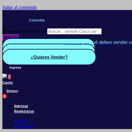
Saltar al contenido
Colombia
Búsqueda de productos
Buscar
Conoce por qué debes vender c
Quiero Vender
Panel vendedor
¿Quieres Vender?
Ingresa
0
Carrito
Deseos
0
Ingresar
Registrarse
Ingresar
Registrarse