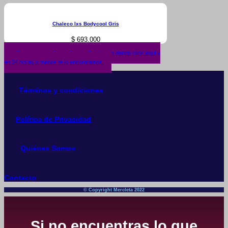
Chaleco Ixs Bodycool Gris
$
693.000
¿No encuentras lo que buscas? solicítalo dando click aquí y
en 24 horas o menos te lo encontramos.
Términos y condiciones
Política de Privacidad
Quiénes Somos
Contacto
© Copyright Mercleta 2022
Si no encuentras lo que