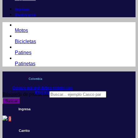
Ingresar
Registrarse
Motos
Bicicletas
Patines
Patinetas
Colombia
Conoce por qué debes vender con
Mercleta
Búsqueda de productos
Buscar
Ingresa
0
Carrito