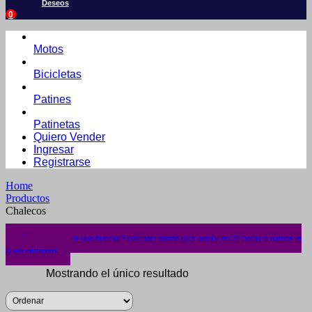
Deseos
0
Motos
Bicicletas
Patines
Patinetas
Quiero Vender
Ingresar
Registrarse
Home
Productos
Chalecos
¿No encuentras lo que buscas? solicítalo dando click aquí y en 24 horas o menos te
lo encontramos.
Mostrando el único resultado