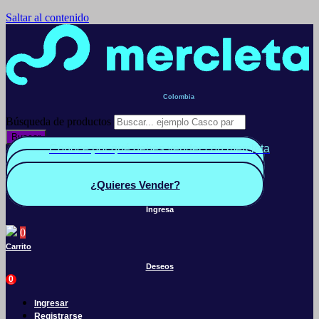
Saltar al contenido
Colombia
Búsqueda de productos
Buscar
Conoce por qué debes vender con mercleta
Quiero Vender
Panel vendedor
¿Quieres Vender?
Ingresa
0
Carrito
Deseos
0
Ingresar
Registrarse