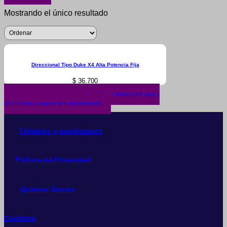
Mostrando el único resultado
Direccional Tipo Duke X4 Alta Potencia Fija
$
36.700
¿No encuentras lo que buscas? solicítalo dando click aquí y
en 24 horas o menos te lo encontramos.
Términos y condiciones
Política de Privacidad
Quiénes Somos
Contacto