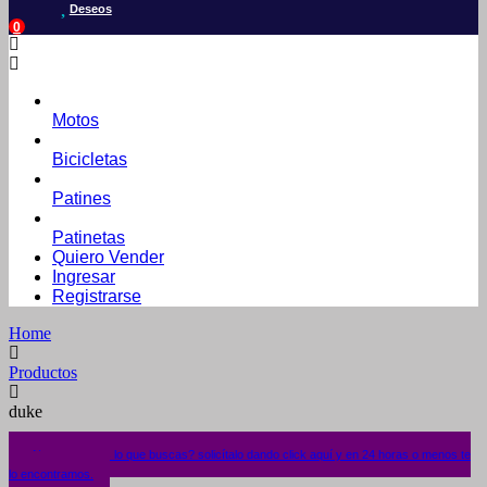
Deseos
0
Motos
Bicicletas
Patines
Patinetas
Quiero Vender
Ingresar
Registrarse
Home
Productos
duke
¿No encuentras lo que buscas? solicítalo dando click aquí y en 24 horas o menos te
lo encontramos.