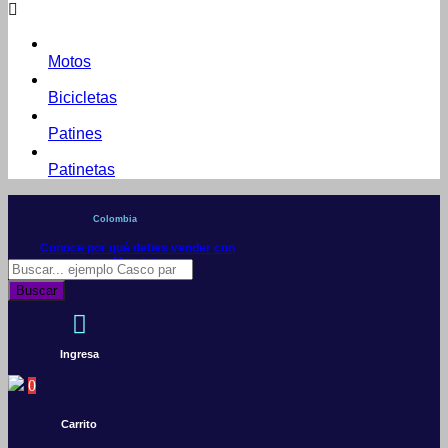
Motos
Bicicletas
Patines
Patinetas
Colombia
Conoce por qué debes vender con
Mercleta
Búsqueda
de
Buscar
productos
Ingresa
0
Carrito