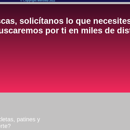
© Copyright Mercleta 2022
cas, solicítanos lo que necesite
scaremos por ti en miles de dis
letas, patines y
rte?