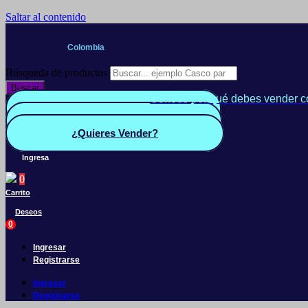
Saltar al contenido
Colombia
Búsqueda de productos
Buscar
Conoce por qué debes vender c
Quiero Vender
Panel vendedor
¿Quieres Vender?
Ingresa
0
Carrito
Deseos
0
Ingresar
Registrarse
Ingresar
Registrarse