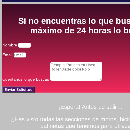
Si no encuentras lo que bus
máximo de 24 horas lo bu
Nombre
Email
Cuéntanos lo que buscas
Enviar Solicitud
¡Espera! Antes de salir…
¿Has visto todas las secciones de motos, bicic
patinetas que tenemos para ofrece