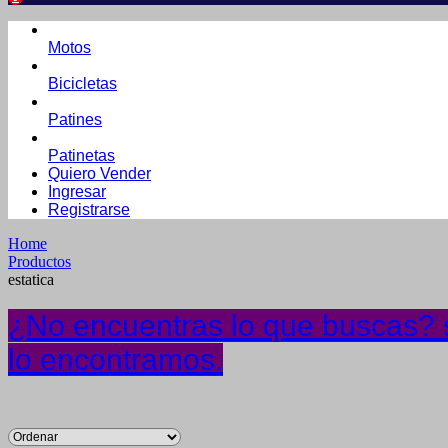
Motos
Bicicletas
Patines
Patinetas
Quiero Vender
Ingresar
Registrarse
Home
Productos
estatica
¿No encuentras lo que buscas? s
lo encontramos.