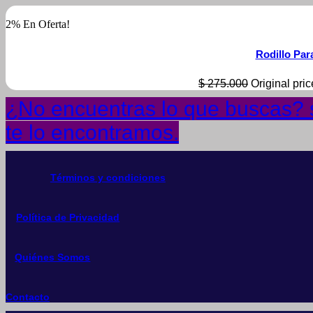
2% En Oferta!
Rodillo Par
$
275.000
Original pri
¿No encuentras lo que buscas? s
te lo encontramos.
Términos y condiciones
Política de Privacidad
Quiénes Somos
Contacto