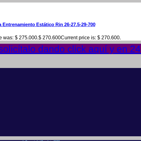
a Entrenamiento Estático Rin 26-27.5-29-700
ce was: $ 275.000.
$
270.600
Current price is: $ 270.600.
olicítalo dando click aquí y en 2