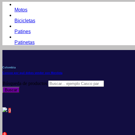
Motos
Bicicletas
Patines
Patinetas
Colombia
Conoce por qué debes vender con Mercleta
Búsqueda de productos
Buscar
0
0