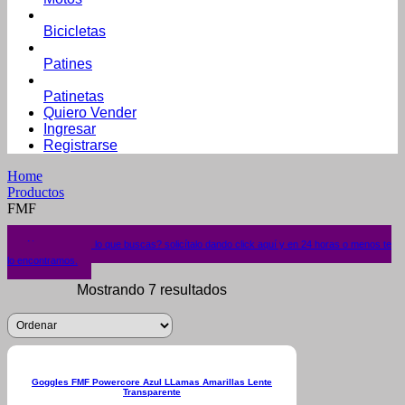
Bicicletas
Patines
Patinetas
Quiero Vender
Ingresar
Registrarse
Home
Productos
FMF
¿No encuentras lo que buscas? solicítalo dando click aquí y en 24 horas o menos te
lo encontramos.
Mostrando 7 resultados
Goggles FMF Powercore Azul LLamas Amarillas Lente
Transparente