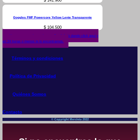
$
141.900
Goggles FMF Powercore Yellow Lente Transparente
$
104.500
¿No encuentras lo que buscas? solicítalo dando click aquí y
en 24 horas o menos te lo encontramos.
Términos y condiciones
Política de Privacidad
Quiénes Somos
Contacto
© Copyright Mercleta 2022