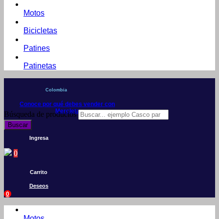
Motos
Bicicletas
Patines
Patinetas
Colombia
Conoce por qué debes vender con
Mercleta
Búsqueda de productos
Buscar
Ingresa
0
Carrito
Deseos
0
Motos