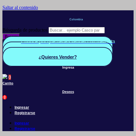
Saltar al contenido
Colombia
Búsqueda de productos
Buscar
Conoce por qué debes vender con mercleta
Quiero Vender
Panel vendedor
¿Quieres Vender?
Ingresa
0
Carrito
Deseos
0
Ingresar
Registrarse
Ingresar
Registrarse