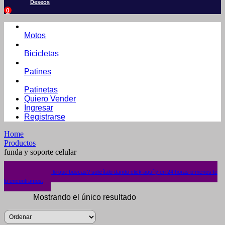
Deseos
0
Motos
Bicicletas
Patines
Patinetas
Quiero Vender
Ingresar
Registrarse
Home
Productos
funda y soporte celular
¿No encuentras lo que buscas? solicítalo dando click aquí y en 24 horas o menos te
lo encontramos.
Mostrando el único resultado