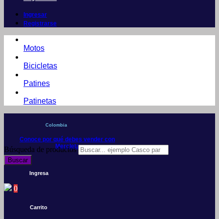
Ingresar
Registrarse
Motos
Bicicletas
Patines
Patinetas
Colombia
Conoce por qué debes vender con
Mercleta
Búsqueda de productos
Buscar
Ingresa
0
Carrito