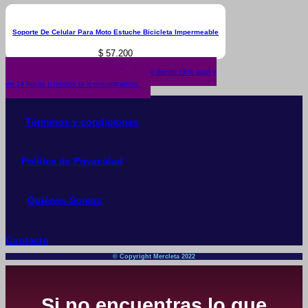
Soporte De Celular Para Moto Estuche Bicicleta Impermeable
$
57.200
¿No encuentras lo que buscas? solicítalo dando click aquí y
en 24 horas o menos te lo encontramos.
Términos y condiciones
Política de Privacidad
Quiénes Somos
Contacto
© Copyright Mercleta 2022
Si no encuentras lo que