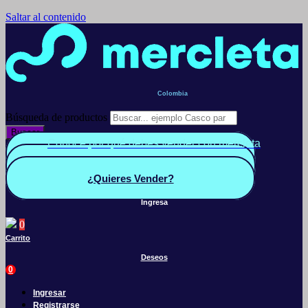
Saltar al contenido
Colombia
Búsqueda de productos
Buscar
Conoce por qué debes vender con mercleta
Quiero Vender
Panel vendedor
¿Quieres Vender?
Ingresa
0
Carrito
Deseos
0
Ingresar
Registrarse