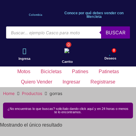
Conoce por qué debes vender con
Colombia
Mercleta
BUSCAR
0
0
Deseos
Ingresa
Carrito
Motos
Bicicletas
Patines
Patinetas
Quiero Vender
Ingresar
Registrarse
Home
Productos
gorras
¿No encuentras lo que buscas? solicítalo dando click aquí y en 24 horas o menos
te lo encontramos.
Mostrando el único resultado