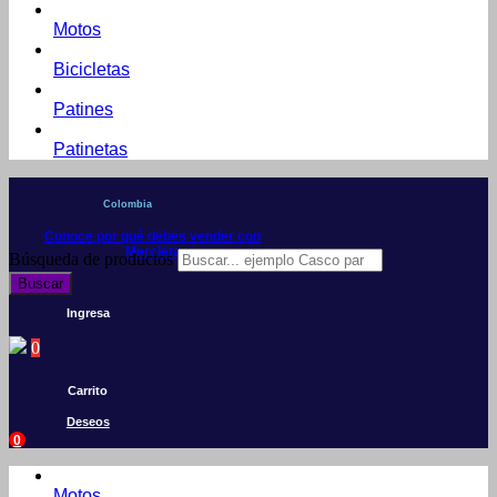
Motos
Bicicletas
Patines
Patinetas
Colombia
Conoce por qué debes vender con
Mercleta
Búsqueda de productos
Buscar
Ingresa
0
Carrito
Deseos
0
Motos