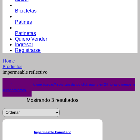
Bicicletas
Patines
Patinetas
Quiero Vender
Ingresar
Registrarse
Home
Productos
impermeable reflectivo
¿No encuentras lo que buscas? solicítalo dando click aquí y en 24 horas o menos te
lo encontramos.
Mostrando 3 resultados
Impermeable Camuflado