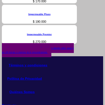
$
170.000
Impermeable Pluss
$
190.000
Impermeable Premier
$
270.000
¿No encuentras lo que buscas? solicítalo dando click aquí y
en 24 horas o menos te lo encontramos.
Términos y condiciones
Política de Privacidad
Quiénes Somos