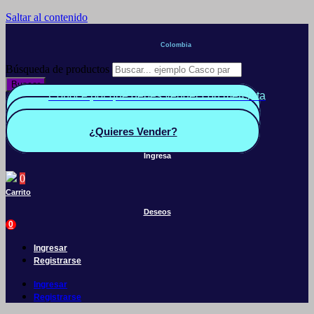
Saltar al contenido
Colombia
Búsqueda de productos
Buscar
Conoce por qué debes vender con mercleta
Quiero Vender
Panel vendedor
¿Quieres Vender?
Ingresa
0
Carrito
Deseos
0
Ingresar
Registrarse
Ingresar
Registrarse