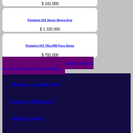
$
242.000
Pantalon IXS Haran Negro-Gris
$
1.320.000
Pantalon IXS TALLINN Para Dama
$
792.000
¿No encuentras lo que buscas? solicítalo dando click aquí y
en 24 horas o menos te lo encontramos.
Términos y condiciones
Política de Privacidad
Quiénes Somos