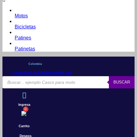
Motos
Bicicletas
Patines
Patinetas
Colombia
Conoce por qué debes vender con
Mercleta
Búsqueda
BUSCAR
de
productos
Ingresa
0
Carrito
Deseos