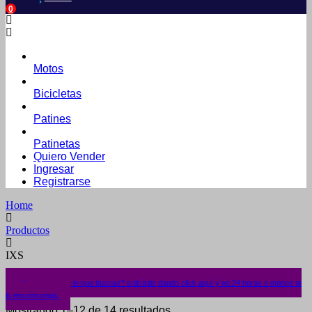
0
Motos
Bicicletas
Patines
Patinetas
Quiero Vender
Ingresar
Registrarse
Home
Productos
IXS
¿No encuentras lo que buscas? solicítalo dando click aquí y en 24 horas o menos te
lo encontramos.
Mostrando 1–12 de 14 resultados