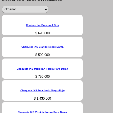
Chaleco Ixs Bodycool Gris
$
693.000
Chaqueta IXS Clarice Negro Dama
$
592.900
Chaqueta IXS Michigan II Roja Para Dama
$
759.000
Chaqueta IXS Tour Lorin Negro-Rojo
$
1.430.000
Chaqueta IXS Virginia Negra Para Dama