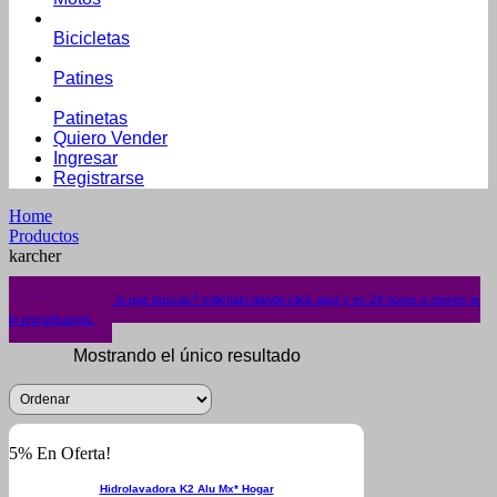
Bicicletas
Patines
Patinetas
Quiero Vender
Ingresar
Registrarse
Home
Productos
karcher
¿No encuentras lo que buscas? solicítalo dando click aquí y en 24 horas o menos te
lo encontramos.
Mostrando el único resultado
5% En Oferta!
Hidrolavadora K2 Alu Mx* Hogar