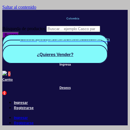
Saltar al contenido
Colombia
Búsqueda de productos
Buscar
Conoce por qué debes vender con mercleta
Quiero Vender
Panel vendedor
¿Quieres Vender?
Ingresa
0
Carrito
Deseos
0
Ingresar
Registrarse
Ingresar
Registrarse