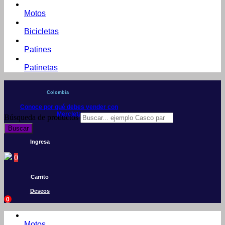
Motos
Bicicletas
Patines
Patinetas
Colombia
Conoce por qué debes vender con
Mercleta
Búsqueda de productos
Buscar
Ingresa
0
Carrito
Deseos
0
Motos