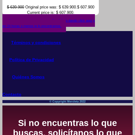
$
639.900
Original price was: $ 639.900.
$
607.900
Current price is: $ 607.900.
¿No encuentras lo que buscas? solicítalo dando click aquí y
en 24 horas o menos te lo encontramos.
Términos y condiciones
Política de Privacidad
Quiénes Somos
Contacto
© Copyright Mercleta 2022
Si no encuentras lo que
buscas, solicítanos lo que