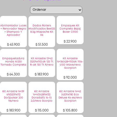
Patinetas
Abrillantador Luces
Dados Rollers
Empaques Kit
+ Renovador Negro
Modificados Bws125
Completo Bajaj
+ Shampoo Y
8.5g Mapache Kit
Boxer Ct100
Quiero Vender
Aplicador
X6
$
22.900
$
45.900
$
51.500
Ingresar
Empaquetadura
Kit Arrastre 13×42
Kit Arrastre
Registrarse
Honda Xr250
(520hx110).ak 125 Tt
14×36(428×110)ak 110s-
Tornado Completa
R-ak 150 Tt R/revo
c100 Wave/revo
Scorpion
$
64.300
$
183.900
$
92.000
Kit Arrastre 14×39
Kit Arrastre
Kit Arrastre 14×42
6h(520hx112
14×40(428hx132
(420hx118) Eco
Dor)pulsar 200
Dorada)fz 16-fz
Deluxe Ks-es/revo
Ns/revo
2,0/revo Scorpio
Scorpion
$
183.900
$
115.000
$
105.800