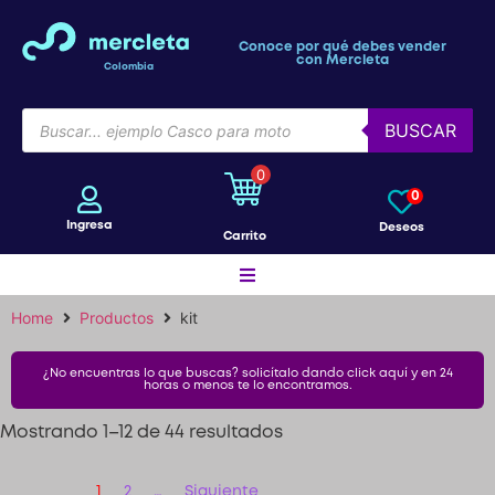
Conoce por qué debes vender
con Mercleta
Colombia
BUSCAR
0
0
Ingresa
Deseos
Carrito
Home
Productos
kit
Motos
¿No encuentras lo que buscas? solicítalo dando click aquí y en 24
horas o menos te lo encontramos.
Bicicletas
Mostrando 1–12 de 44 resultados
Patines
1
2
…
Siguiente