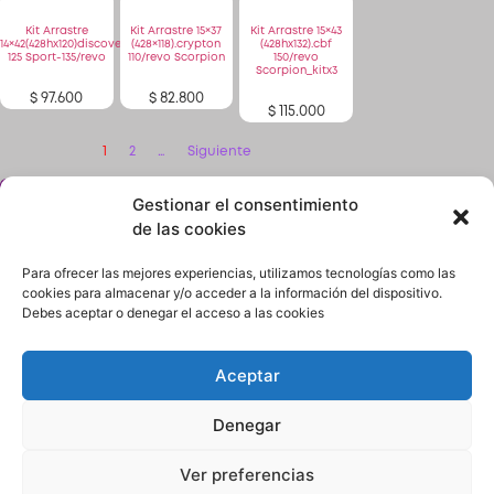
Kit Arrastre
Kit Arrastre 15×37
Kit Arrastre 15×43
14×42(428hx120)discover
(428×118).crypton
(428hx132).cbf
125 Sport-135/revo
110/revo Scorpion
150/revo
Scorpion_kitx3
$
97.600
$
82.800
$
115.000
1
2
…
Siguiente
Gestionar el consentimiento
¿No encuentras lo que buscas? solicítalo dando
click aquí y en 24 horas o menos te lo encontramos.
de las cookies
Para ofrecer las mejores experiencias, utilizamos tecnologías como las
cookies para almacenar y/o acceder a la información del dispositivo.
Debes aceptar o denegar el acceso a las cookies
Aceptar
Términos y condiciones
Política de Privacidad
Denegar
Quiénes Somos
Contacto
Ver preferencias