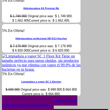
5% En Oferta!
Hidrolavadora K4 Premiun Mx
$
1.749.900
Original price was: $ 1.749.900.
$
1.662.405
Current price is: $ 1.662.405.
5% En Oferta!
Hidrolavadora profesional HD 6/13 Karcher
$
7.179.900
Original price was: $ 7.179.900.
$
6.820.000
Current price is: $ 6.820.000.
5% En Oferta!
Limpiadora a vapor SC 1 Kärcher
$
699.900
Original price was: $ 699.900.
$
664.900
Current price is: $ 664.900.
¿No encuentras lo que buscas? solicítalo dando click aquí y
en 24 horas o menos te lo encontramos.