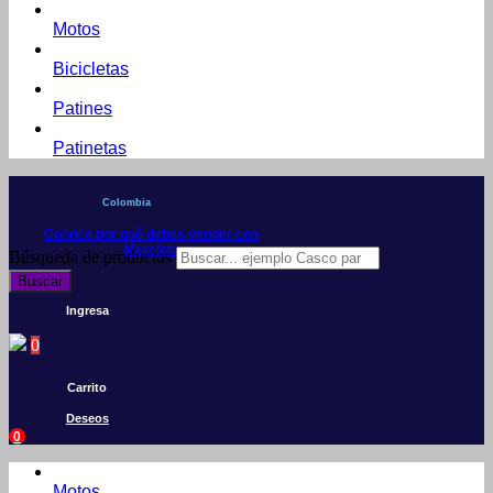
Motos
Bicicletas
Patines
Patinetas
Colombia
Conoce por qué debes vender con
Mercleta
Búsqueda de productos
Buscar
Ingresa
0
Carrito
Deseos
0
Motos