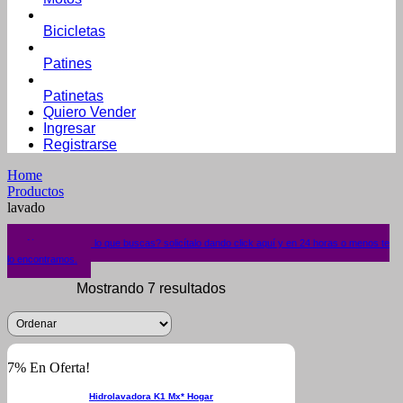
Bicicletas
Patines
Patinetas
Quiero Vender
Ingresar
Registrarse
Home
Productos
lavado
¿No encuentras lo que buscas? solicítalo dando click aquí y en 24 horas o menos te
lo encontramos.
Mostrando 7 resultados
7% En Oferta!
Hidrolavadora K1 Mx* Hogar