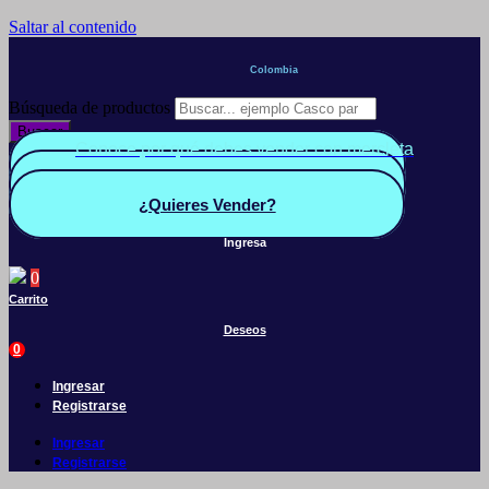
Saltar al contenido
Colombia
Búsqueda de productos
Buscar
Conoce por qué debes vender con mercleta
Quiero Vender
Panel vendedor
¿Quieres Vender?
Ingresa
0
Carrito
Deseos
0
Ingresar
Registrarse
Ingresar
Registrarse