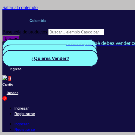
Saltar al contenido
Colombia
Búsqueda de productos
Buscar
Conoce por qué debes vender c
Quiero Vender
Panel vendedor
¿Quieres Vender?
Ingresa
0
Carrito
Deseos
0
Ingresar
Registrarse
Ingresar
Registrarse