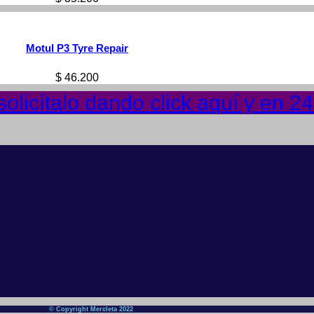
Motul P3 Tyre Repair
$
46.200
olicítalo dando click aquí y en 2
© Copyright Mercleta 2022