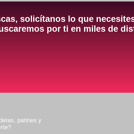
cas, solicítanos lo que necesite
scaremos por ti en miles de dis
letas, patines y
rte?