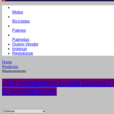
Motos
Bicicletas
Patines
Patinetas
Quiero Vender
Ingresar
Registrarse
Home
Productos
Mantenimiento
¿No encuentras lo que buscas? s
lo encontramos.