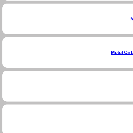
M
Motul C5 L