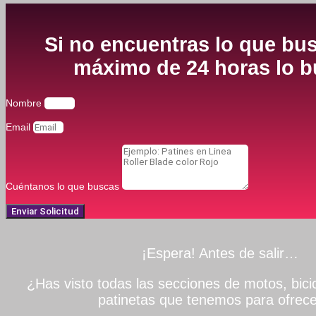
Si no encuentras lo que bus
máximo de 24 horas lo bu
Nombre
Email
Cuéntanos lo que buscas
Enviar Solicitud
¡Espera! Antes de salir…
¿Has visto todas las secciones de motos, bicic
patinetas que tenemos para ofrece