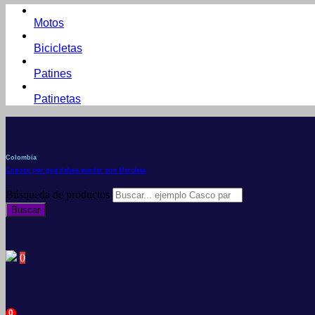
Motos
Bicicletas
Patines
Patinetas
Colombia
Conoce por qué debes vender con Mercleta
Búsqueda de productos
Buscar
0
0