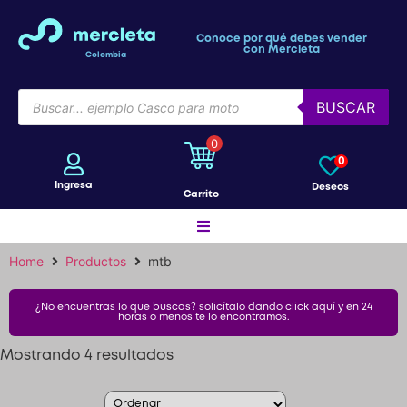
Conoce por qué debes vender
con Mercleta
Colombia
BUSCAR
0
0
Ingresa
Deseos
Carrito
Home
Productos
mtb
Motos
¿No encuentras lo que buscas? solicítalo dando click aquí y en 24
horas o menos te lo encontramos.
Bicicletas
Mostrando 4 resultados
Patines