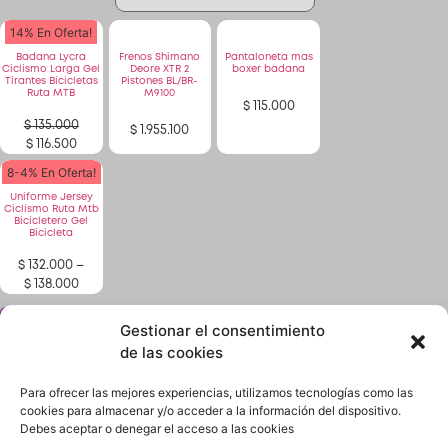
14% En Oferta!
Badana Lycra
Frenos Shimano
Pantaloneta mas
Patinetas
Ciclismo Larga Gel
Deore XTR 2
boxer badana
Tirantes Bicicletas
Pistones BL/BR-
Ruta MTB
M9100
$
115.000
$
135.000
Quiero Vender
$
1.955.100
$
116.500
8-4% En Oferta!
Ingresar
Uniforme Jersey
Ciclismo Ruta Mtb
Bicicletero Gel
Bicicleta
Registrarse
$
132.000
–
$
138.000
Gestionar el consentimiento
¿No encuentras lo que buscas? solicítalo dando
click aquí y en 24 horas o menos te lo encontramos.
de las cookies
Para ofrecer las mejores experiencias, utilizamos tecnologías como las
cookies para almacenar y/o acceder a la información del dispositivo.
Debes aceptar o denegar el acceso a las cookies