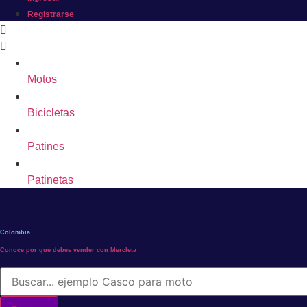
Registrarse
Motos
Bicicletas
Patines
Patinetas
Colombia
Conoce por qué debes vender con Mercleta
Búsqueda
de
productos