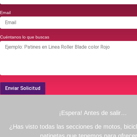
Email
Cuéntanos lo que buscas
Enviar Solicitud
¡Espera! Antes de salir…
¿Has visto todas las secciones de motos, bicicl
patinetas que tenemos para ofrece