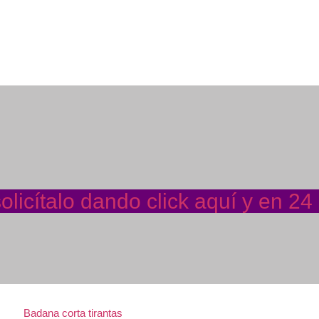
licítalo dando click aquí y en 24
Badana corta tirantas