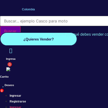
Saltar
al
Colombia
contenido
Búsqueda
de
productos
Buscar
Conoce por qué debes vender co
¿Quieres Vender?
Ingresa
0
Carrito
Deseos
0
Ingresar
Registrarse
Ingresar