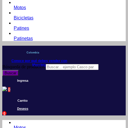
Motos
Bicicletas
Patines
Patinetas
Colombia
Conoce por qué debes vender con
Mercleta
Búsqueda de productos
Buscar
Ingresa
0
Carrito
Deseos
0
Motos