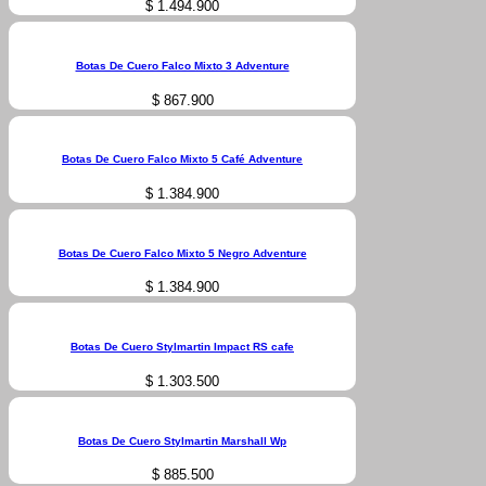
$
1.494.900
Botas De Cuero Falco Mixto 3 Adventure
$
867.900
Botas De Cuero Falco Mixto 5 Café Adventure
$
1.384.900
Botas De Cuero Falco Mixto 5 Negro Adventure
$
1.384.900
Botas De Cuero Stylmartin Impact RS cafe
$
1.303.500
Botas De Cuero Stylmartin Marshall Wp
$
885.500