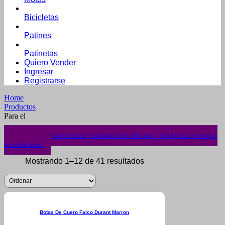
Bicicletas
Patines
Patinetas
Quiero Vender
Ingresar
Registrarse
Home
Productos
Para el
¿No encuentras lo que buscas? solicítalo dando click aquí y en 24 horas o menos te
lo encontramos.
Mostrando 1–12 de 41 resultados
Botas De Cuero Falco Durant Marron