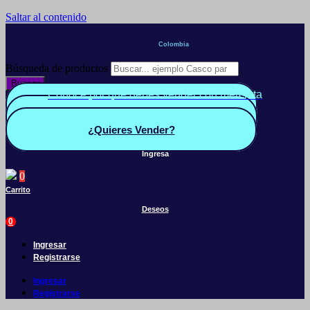
Saltar al contenido
Colombia
Búsqueda de productos
Buscar
Conoce por qué debes vender con mercleta
Quiero Vender
Panel vendedor
¿Quieres Vender?
Ingresa
0
Carrito
Deseos
0
Ingresar
Registrarse
Ingresar
Registrarse