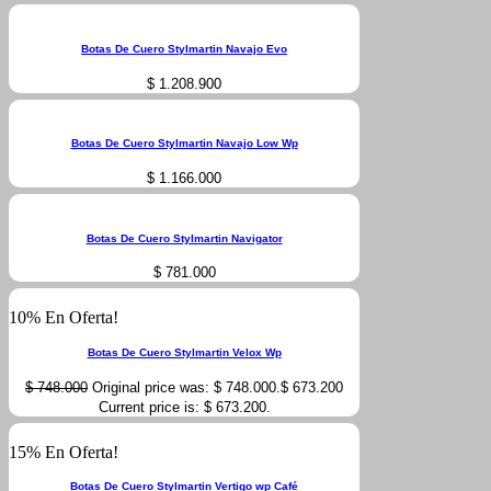
Botas De Cuero Stylmartin Navajo Evo
$
1.208.900
Botas De Cuero Stylmartin Navajo Low Wp
$
1.166.000
Botas De Cuero Stylmartin Navigator
$
781.000
10% En Oferta!
Botas De Cuero Stylmartin Velox Wp
$
748.000
Original price was: $ 748.000.
$
673.200
Current price is: $ 673.200.
15% En Oferta!
Botas De Cuero Stylmartin Vertigo wp Café