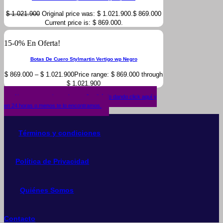
$
1.021.900
Original price was: $ 1.021.900.
$
869.000
Current price is: $ 869.000.
15-0% En Oferta!
Botas De Cuero Stylmartin Vertigo wp Negro
$
869.000
–
$
1.021.900
Price range: $ 869.000 through
$ 1.021.900
¿No encuentras lo que buscas? solicítalo dando click aquí y
en 24 horas o menos te lo encontramos.
Términos y condiciones
Política de Privacidad
Quiénes Somos
Contacto