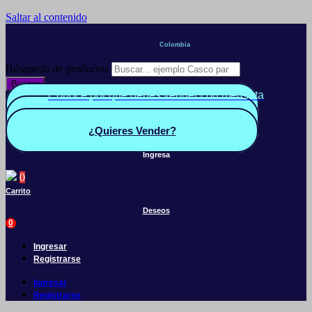
Saltar al contenido
Colombia
Búsqueda de productos
Buscar
Conoce por qué debes vender con mercleta
Quiero Vender
Panel vendedor
¿Quieres Vender?
Ingresa
0
Carrito
Deseos
0
Ingresar
Registrarse
Ingresar
Registrarse