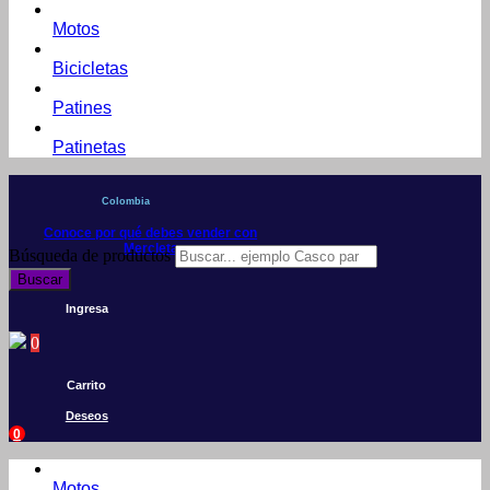
Motos
Bicicletas
Patines
Patinetas
Colombia
Conoce por qué debes vender con
Mercleta
Búsqueda de productos
Buscar
Ingresa
0
Carrito
Deseos
0
Motos