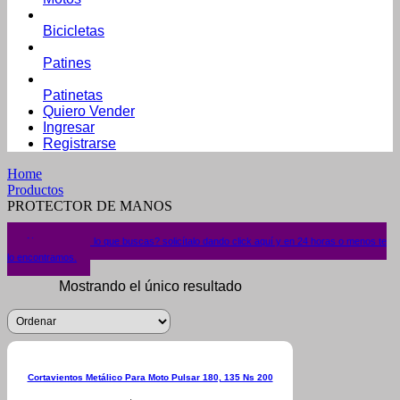
Bicicletas
Patines
Patinetas
Quiero Vender
Ingresar
Registrarse
Home
Productos
PROTECTOR DE MANOS
¿No encuentras lo que buscas? solicítalo dando click aquí y en 24 horas o menos te
lo encontramos.
Mostrando el único resultado
Cortavientos Metálico Para Moto Pulsar 180, 135 Ns 200