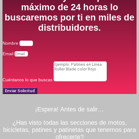
máximo de 24 horas lo
buscaremos por ti en miles de
distribuidores.
Nombre
Email
Cuéntanos lo que buscas
Enviar Solicitud
¡Espera! Antes de salir…
¿Has visto todas las secciones de motos,
bicicletas, patines y patinetas que tenemos para
ofrecerte?