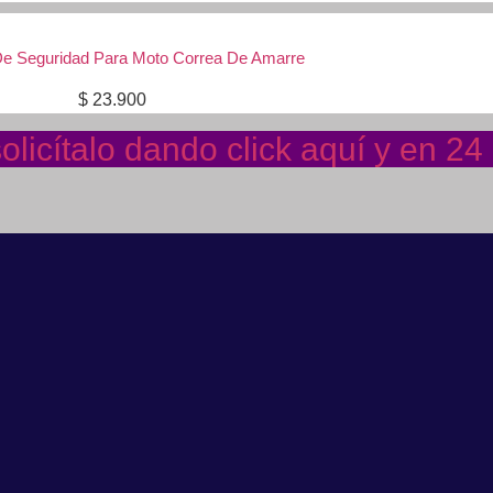
De Seguridad Para Moto Correa De Amarre
$
23.900
licítalo dando click aquí y en 2