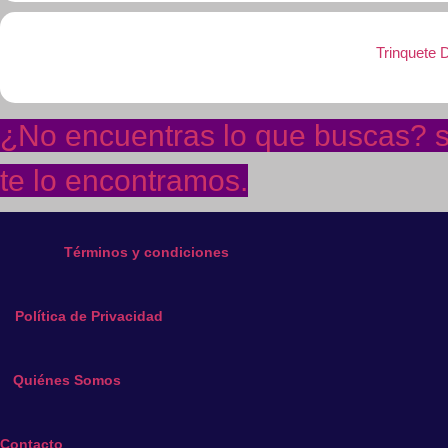
Trinquete 
¿No encuentras lo que buscas? so
te lo encontramos.
Términos y condiciones
Política de Privacidad
Quiénes Somos
Contacto