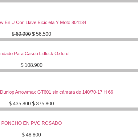
 En U Con Llave Bicicleta Y Moto 804134
Original
Current
$
69.990
$
56.500
price
price
was:
is:
ndado Para Casco Lidlock Oxford
$ 69.990.
$ 56.500.
$
108.900
o Dunlop Arrowmax GT601 sin cámara de 140/70-17 H 66
Original
Current
$
435.800
$
375.800
price
price
was:
is:
PONCHO EN PVC ROSADO
$ 435.800.
$ 375.800.
$
48.800