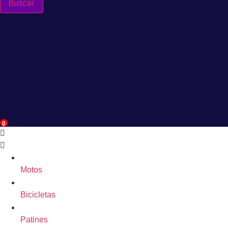
Buscar
0
Motos
Bicicletas
Patines