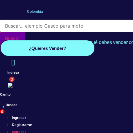
Saltar
al
Colombia
contenido
Búsqueda
de
productos
Buscar
Conoce por qué debes vender co
¿Quieres Vender?
Ingresa
0
Carrito
Deseos
0
Ingresar
Registrarse
Ingresar