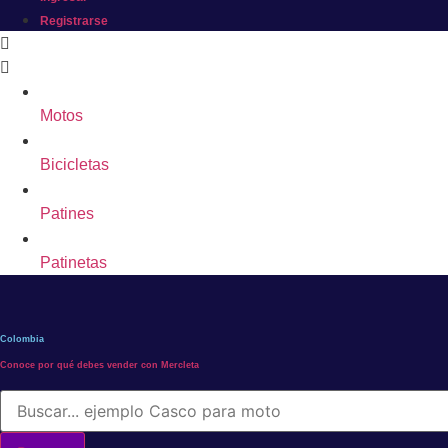
Registrarse
Motos
Bicicletas
Patines
Patinetas
Colombia
Conoce por qué debes vender con Mercleta
Búsqueda
de
productos