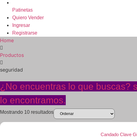
Patinetas
Quiero Vender
Ingresar
Registrarse
Home
Productos
seguridad
¿No encuentras lo que buscas? so
lo encontramos.
Mostrando 10 resultados
Candado Clave Gi