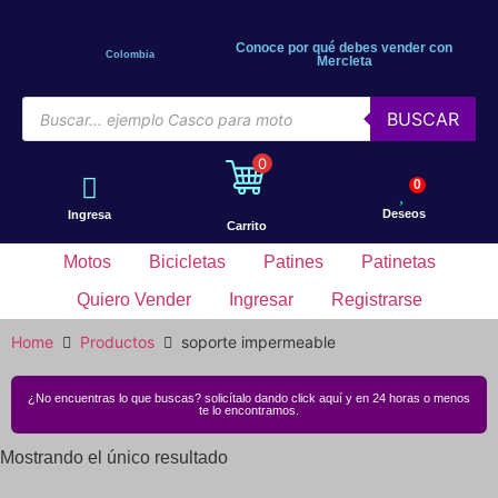
Conoce por qué debes vender con
Colombia
Mercleta
BUSCAR
0
0
Deseos
Ingresa
Carrito
Motos
Bicicletas
Patines
Patinetas
Quiero Vender
Ingresar
Registrarse
Home
Productos
soporte impermeable
¿No encuentras lo que buscas? solicítalo dando click aquí y en 24 horas o menos
te lo encontramos.
Mostrando el único resultado