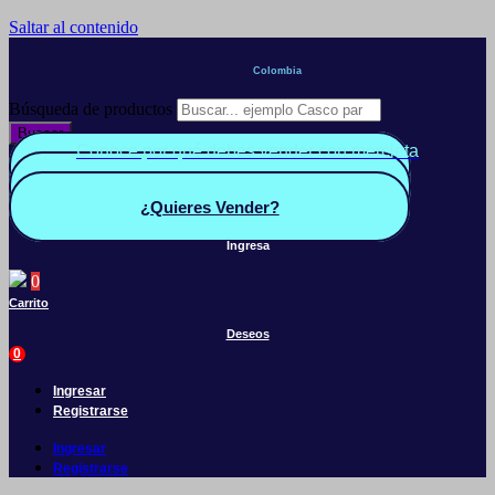
Saltar al contenido
Colombia
Búsqueda de productos
Buscar
Conoce por qué debes vender con mercleta
Quiero Vender
Panel vendedor
¿Quieres Vender?
Ingresa
0
Carrito
Deseos
0
Ingresar
Registrarse
Ingresar
Registrarse