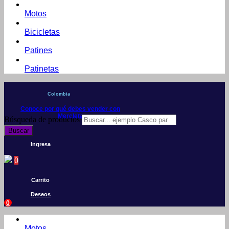
Motos
Bicicletas
Patines
Patinetas
Colombia
Conoce por qué debes vender con
Mercleta
Búsqueda de productos
Buscar
Ingresa
0
Carrito
Deseos
0
Motos