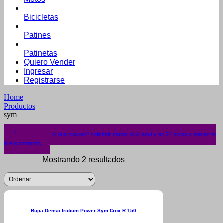
Bicicletas
Patines
Patinetas
Quiero Vender
Ingresar
Registrarse
Home
Productos
sym
¿No encuentras lo que buscas? solicítalo dando click aquí y en 24 horas o menos te
lo encontramos.
Mostrando 2 resultados
Bujia Denso Iridium Power Sym Crox R 150