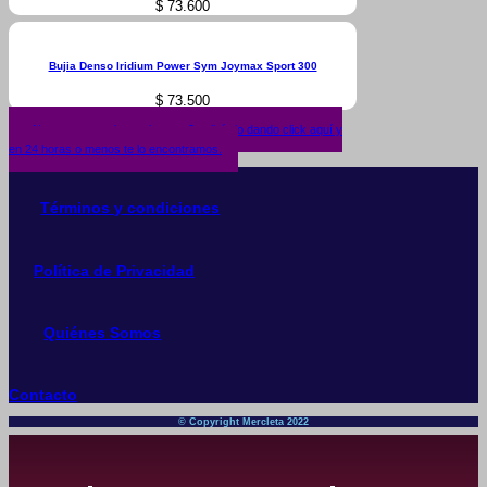
$
73.600
Bujia Denso Iridium Power Sym Joymax Sport 300
$
73.500
¿No encuentras lo que buscas? solicítalo dando click aquí y
en 24 horas o menos te lo encontramos.
Términos y condiciones
Política de Privacidad
Quiénes Somos
Contacto
© Copyright Mercleta 2022