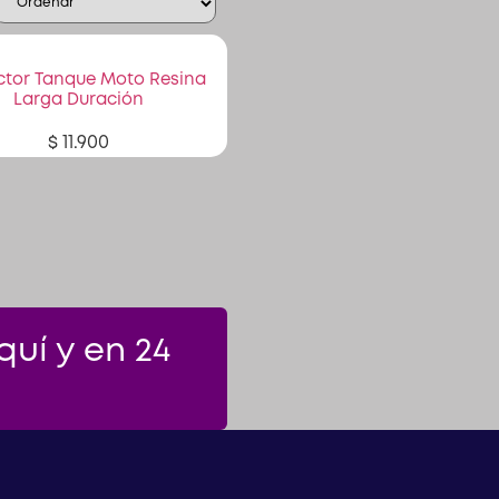
ctor Tanque Moto Resina
Larga Duración
$
11.900
uí y en 24