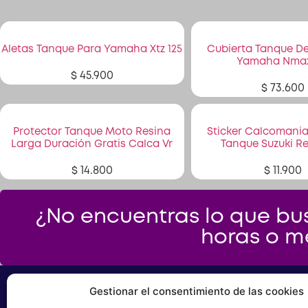
Aletas Tanque Para Yamaha Xtz 125
Cubierta Tanque D
Yamaha Nmax
$
45.900
$
73.600
Protector Tanque Moto Resina
Sticker Calcomani
Larga Duración Gratis Calca Vr
Tanque Suzuki Re
$
14.800
$
11.900
¿No encuentras lo que bus
horas o m
Gestionar el consentimiento de las cookies