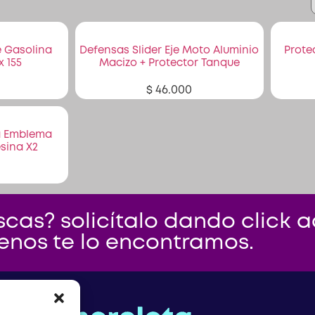
e Gasolina
Defensas Slider Eje Moto Aluminio
Prote
 155
Macizo + Protector Tanque
$
46.000
a Emblema
sina X2
cas? solicítalo dando click aq
enos te lo encontramos.