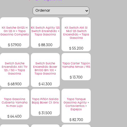
Patinetas
Kit Swiche Gn125 H
Kit Switch Agility 125
Kit Switch Akt Sl
Gn 125 H + Tapa
Switch Encendido +
Nkd 125 Switch
Gasolina Completo
Tapa Gasolina
Encendido + Tapa
Quiero Vender
Gasolina
$
57.900
$
88.300
$
55.200
Ingresar
Switch Suiche
Switch Suiche
Tapa Carter Tapón
Registrarse
Encendido Akt Ttr
Encendido Boxer
Yamaha Nmax / R15
125 / 150 + Tapa
Bm100 Bm 100 +
Gasolina
Tapa Gasolina
$
13.700
$
68.900
$
41.300
Tapa Gasolina
Tapa Piñón Salida
Tapa Tanque
Cubierta Yamaha
Bajaj Boxer Ct Gris
Gasolina Agility +
N-max Lujo
Cortavientos +
Espejos
$
31.500
$
64.400
$
82.700