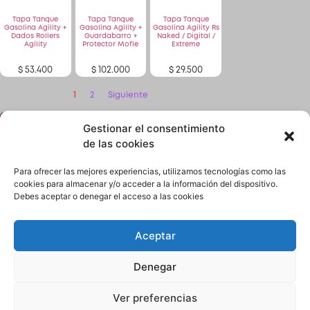
Tapa Tanque
Tapa Tanque
Tapa Tanque
Gasolina Agility +
Gasolina Agility +
Gasolina Agility Rs
Dados Rollers
Guardabarro +
Naked / Digital /
Agility
Protector Mofle
Extreme
$
53.400
$
102.000
$
29.500
1
2
Siguiente
Gestionar el consentimiento
¿No encuentras lo que buscas? solicítalo dando
click aquí y en 24 horas o menos te lo encontramos.
de las cookies
Para ofrecer las mejores experiencias, utilizamos tecnologías como las
cookies para almacenar y/o acceder a la información del dispositivo.
Debes aceptar o denegar el acceso a las cookies
Aceptar
Términos y condiciones
Política de Privacidad
Denegar
Quiénes Somos
Contacto
Ver preferencias