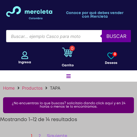
Conoce por qué debes vender
con Mercleta
Colombia
BUSCAR
0
0
Ingresa
Deseos
Carrito
Home
Productos
TAPA
Motos
¿No encuentras lo que buscas? solicítalo dando click aquí y en 24
horas o menos te lo encontramos.
Bicicletas
Mostrando 1–12 de 14 resultados
Patines
1
2
Siguiente