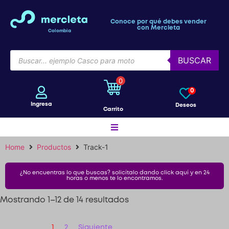
Conoce por qué debes vender
con Mercleta
Colombia
BUSCAR
0
0
Ingresa
Deseos
Carrito
Home
Productos
Track-1
Motos
¿No encuentras lo que buscas? solicítalo dando click aquí y en 24
horas o menos te lo encontramos.
Bicicletas
Mostrando 1–12 de 14 resultados
Patines
1
2
Siguiente