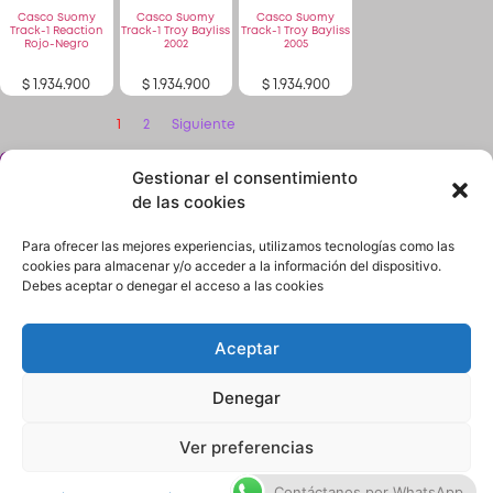
Casco Suomy
Casco Suomy
Casco Suomy
Track-1 Reaction
Track-1 Troy Bayliss
Track-1 Troy Bayliss
Rojo-Negro
2002
2005
$
1.934.900
$
1.934.900
$
1.934.900
1
2
Siguiente
Gestionar el consentimiento
¿No encuentras lo que buscas? solicítalo dando
click aquí y en 24 horas o menos te lo encontramos.
de las cookies
Para ofrecer las mejores experiencias, utilizamos tecnologías como las
cookies para almacenar y/o acceder a la información del dispositivo.
Debes aceptar o denegar el acceso a las cookies
Aceptar
Términos y condiciones
Política de Privacidad
Denegar
Quiénes Somos
Contacto
Ver preferencias
Contáctanos por WhatsApp