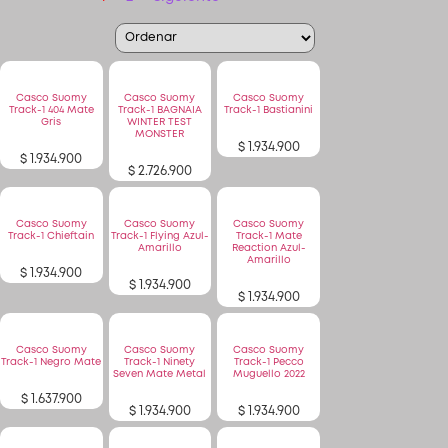
Patinetas
Casco Suomy
Casco Suomy
Casco Suomy
Track-1 404 Mate
Track-1 BAGNAIA
Track-1 Bastianini
Gris
WINTER TEST
Quiero Vender
MONSTER
$
1.934.900
$
1.934.900
$
2.726.900
Ingresar
Casco Suomy
Casco Suomy
Casco Suomy
Registrarse
Track-1 Chieftain
Track-1 Flying Azul-
Track-1 Mate
Amarillo
Reaction Azul-
Amarillo
$
1.934.900
$
1.934.900
$
1.934.900
Casco Suomy
Casco Suomy
Casco Suomy
Track-1 Negro Mate
Track-1 Ninety
Track-1 Pecco
Seven Mate Metal
Muguello 2022
$
1.637.900
$
1.934.900
$
1.934.900