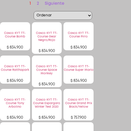
Patinetas
Casco KYT TT-
Casco KYT TT-
Casco KYT TT-
Course Bomb
Course Gear
Course Pirro
Negro/Rojo
Quiero Vender
$
834.900
$
834.900
$
834.900
Ingresar
Casco KYT TT-
Casco KYT TT-
Casco KYT TT-
Course Ratthapark
Course Space
Course Super Mario
Registrarse
Monkey
$
834.900
$
834.900
$
834.900
Casco KYT TT-
Casco KYT TT-
Casco KYT TT-
Course Tony
Course Espargaro
Course Grand Prix
Arbolino
Winter Test 2020
Black/Yellow
$
834.900
$
834.900
$
757.900
Casco KYT TT-
Casco KYT TT-
Casco KYT TT-