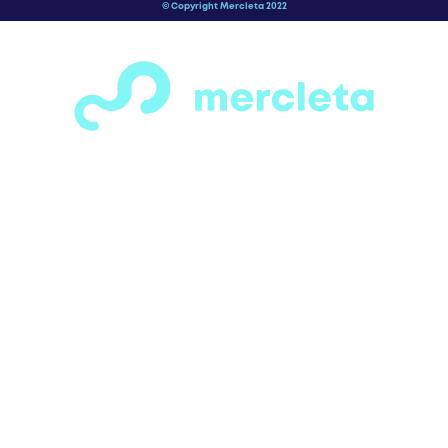
¡Espera! Antes de salir…
¿Has visto todas las secciones de motos,
bicicletas, patines y patinetas que
tenemos para ofrecerte?
Tenemos una gran variedad de opciones
para todos los gustos y necesidades. solo
ingresa a la categoría que más te llame la
anteción