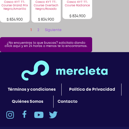
Course Grand Prix
Course Overtech
Course Radiance
Negro/Amarillo
Negro/Rosado
$
834.900
$
834.900
$
834.900
1
2
Siguiente
¿No encuentras lo que buscas? solicítalo dando
click aquí y en 24 horas o menos te lo encontramos.
Términos y condiciones
Política de Privacidad
Quiénes Somos
Contacto
© Copyright Mercleta 2022