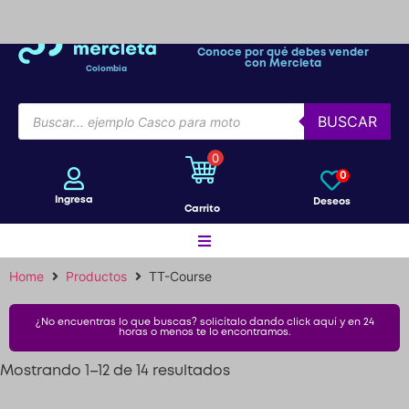
Conoce por qué debes vender
con Mercleta
Colombia
BUSCAR
0
0
Ingresa
Deseos
Carrito
Home
Productos
TT-Course
Motos
¿No encuentras lo que buscas? solicítalo dando click aquí y en 24
horas o menos te lo encontramos.
Bicicletas
Mostrando 1–12 de 14 resultados
Patines
1
2
Siguiente