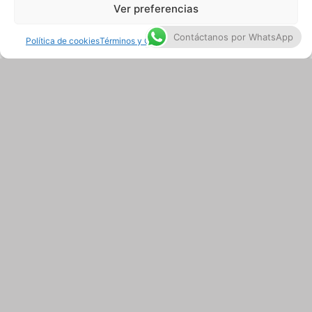
Contáctanos por WhatsApp
Política de cookies
Términos y Condiciones
Términos y Condiciones