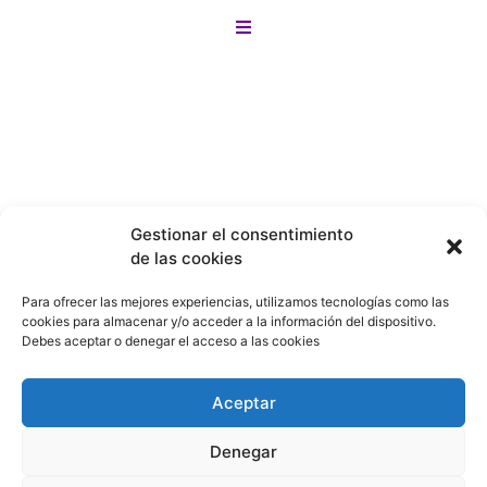
¡Y lo mejor! si no encuentras lo que buscas
Motos
en nuestro sitio lo buscamos por tí en
menos de 24 horas!
Bicicletas
Gestionar el consentimiento
de las cookies
Patines
Para ofrecer las mejores experiencias, utilizamos tecnologías como las
cookies para almacenar y/o acceder a la información del dispositivo.
Debes aceptar o denegar el acceso a las cookies
Patinetas
Aceptar
Denegar
Ver preferencias