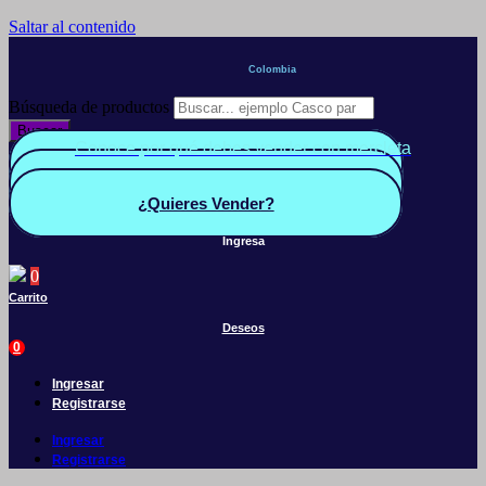
Saltar al contenido
Colombia
Búsqueda de productos
Buscar
Conoce por qué debes vender con mercleta
Quiero Vender
Panel vendedor
¿Quieres Vender?
Ingresa
0
Carrito
Deseos
0
Ingresar
Registrarse
Ingresar
Registrarse