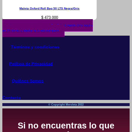
Maleta Oxford Roll Bag 50 LTS Negra/Gris
$
473.000
¿No encuentras lo que buscas? solicítalo dando click aquí y
en 24 horas o menos te lo encontramos.
Términos y condiciones
Política de Privacidad
Quiénes Somos
Contacto
© Copyright Mercleta 2022
Si no encuentras lo que