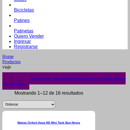
Bicicletas
Patines
Patinetas
Quiero Vender
Ingresar
Registrarse
Home
Productos
viaje
¿No encuentras lo que buscas? solicítalo dando click aquí y en 24 horas o menos te
lo encontramos.
Mostrando 1–12 de 16 resultados
Maleta Oxford Aqua M2 Mini Tank Bag Negra