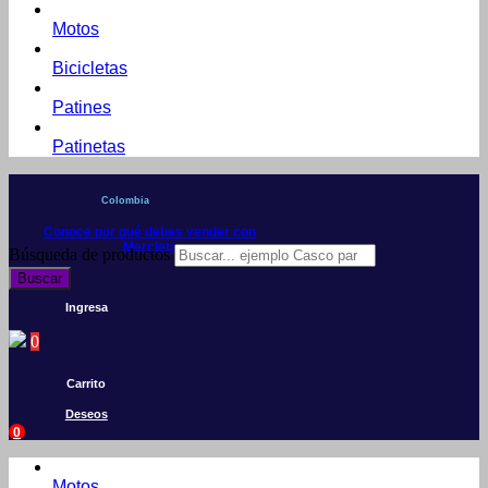
Motos
Bicicletas
Patines
Patinetas
Colombia
Conoce por qué debes vender con
Mercleta
Búsqueda de productos
Buscar
Ingresa
0
Carrito
Deseos
0
Motos