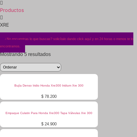
Productos
XRE
¿No encuentras lo que buscas? solicítalo dando click aquí y en 24 horas o menos te lo
encontramos.
Mostrando 5 resultados
Bujía Denso Iridio Honda Xre300 Iridium Xre 300
$
78.200
Empaque Culatin Para Honda Xre300 Tapa Válvulas Xre 300
$
24.900