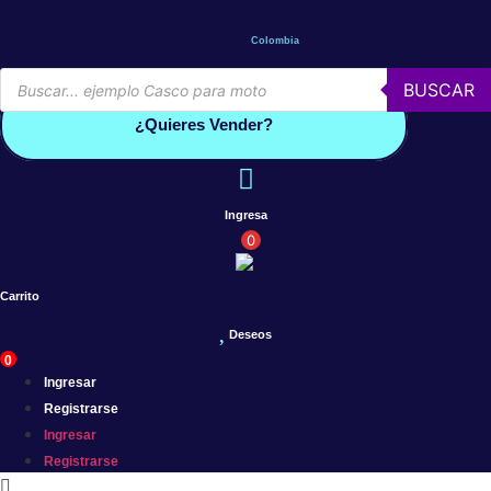
Saltar
al
Colombia
contenido
Búsqueda
BUSCAR
de
Conoce por qué debes vender con mercleta
productos
¿Quieres Vender?
Ingresa
0
Carrito
Deseos
0
Ingresar
Registrarse
Ingresar
Registrarse