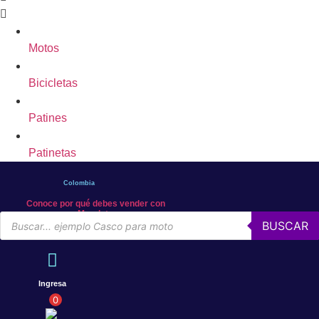
Motos
Bicicletas
Patines
Patinetas
Colombia
Conoce por qué debes vender con
Mercleta
Búsqueda
BUSCAR
de
productos
Ingresa
0