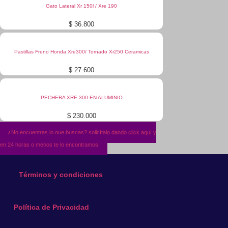
Gato Lateral Xr 150l / Xre 190
$
36.800
Pastillas Freno Honda Xre300/ Tornado Xr250 Ceramicas
$
27.600
PECHERA XRE 300 EN ALUMINIO
$
230.000
¿No encuentras lo que buscas? solicítalo dando click aquí y
en 24 horas o menos te lo encontramos.
Términos y condiciones
Política de Privacidad