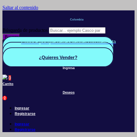
Saltar al contenido
Colombia
Búsqueda de productos
Buscar
Conoce por qué debes vender con mercleta
Quiero Vender
Panel vendedor
¿Quieres Vender?
Ingresa
0
Carrito
Deseos
0
Ingresar
Registrarse
Ingresar
Registrarse