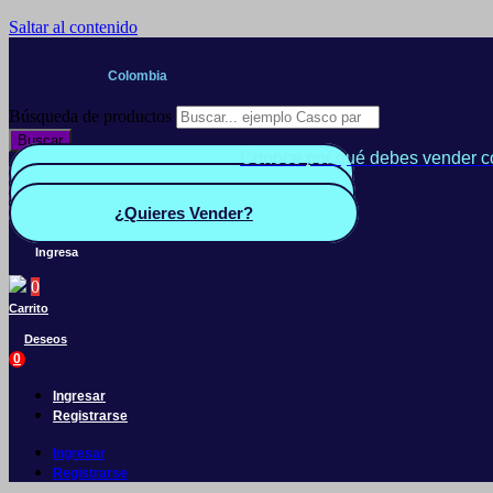
Saltar al contenido
Colombia
Búsqueda de productos
Buscar
Conoce por qué debes vender c
Quiero Vender
Panel vendedor
¿Quieres Vender?
Ingresa
0
Carrito
Deseos
0
Ingresar
Registrarse
Ingresar
Registrarse