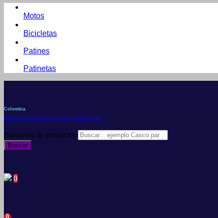
Motos
Bicicletas
Patines
Patinetas
Colombia
Conoce por qué debes vender con Mercleta
Búsqueda de productos
Buscar
0
0