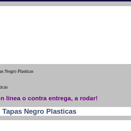
as Negro Plasticas
icas
n línea o contra entrega, a rodar!
s Tapas Negro Plasticas