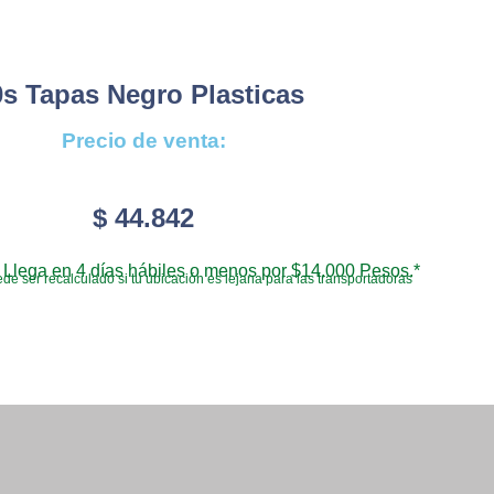
0s Tapas Negro Plasticas
Precio de venta:
$
44.842
Llega en 4 días hábiles o menos por $14.000 Pesos.*
de ser recalculado si tu ubicación es lejana para las transportadoras