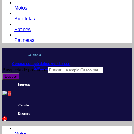
Motos
Bicicletas
Patines
Patinetas
Colombia
Conoce por qué debes vender con
Mercleta
Búsqueda de productos
Buscar
Ingresa
0
Carrito
Deseos
0
Motos