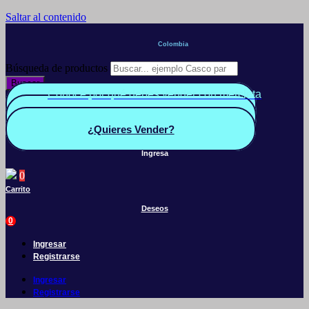
Saltar al contenido
Colombia
Búsqueda de productos
Buscar
Conoce por qué debes vender con mercleta
Quiero Vender
Panel vendedor
¿Quieres Vender?
Ingresa
0
Carrito
Deseos
0
Ingresar
Registrarse
Ingresar
Registrarse