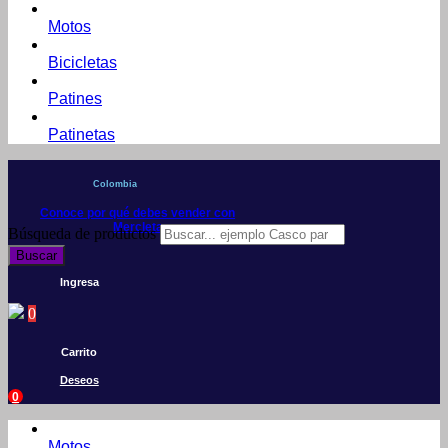
Motos
Bicicletas
Patines
Patinetas
Colombia
Conoce por qué debes vender con
Mercleta
Búsqueda de productos
Buscar
Ingresa
0
Carrito
Deseos
0
Motos