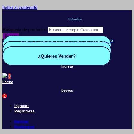
Saltar al contenido
Colombia
Búsqueda de productos
Buscar
Conoce por qué debes vender con mercleta
Quiero Vender
Panel vendedor
¿Quieres Vender?
Ingresa
0
Carrito
Deseos
0
Ingresar
Registrarse
Ingresar
Registrarse