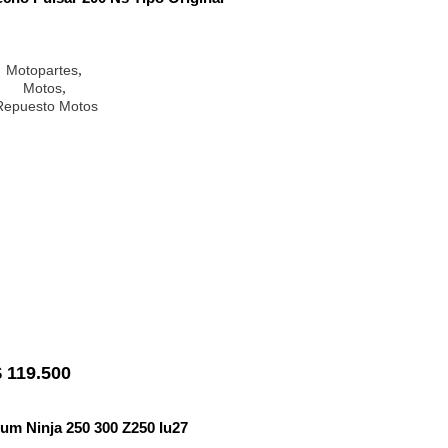
,
Motopartes
,
Motos
Repuesto Motos
$
119.500
ium Ninja 250 300 Z250 Iu27