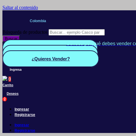
Saltar al contenido
Colombia
Búsqueda de productos
Buscar
Conoce por qué debes vender c
Quiero Vender
Panel vendedor
¿Quieres Vender?
Ingresa
0
Carrito
Deseos
0
Ingresar
Registrarse
Ingresar
Registrarse