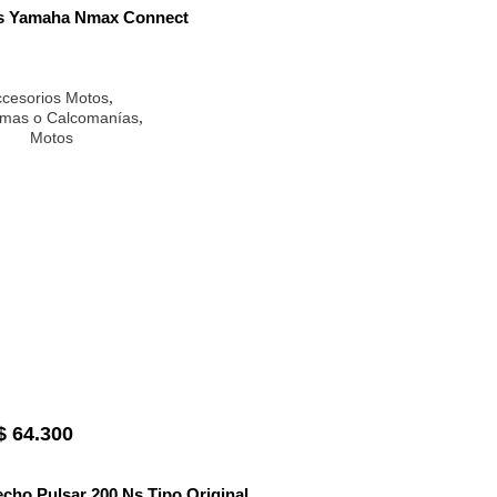
s Yamaha Nmax Connect
,
cesorios Motos
,
mas o Calcomanías
Motos
$
64.300
ho Pulsar 200 Ns Tipo Original