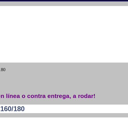
180
n línea o contra entrega, a rodar!
160/180