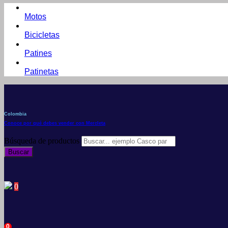
Motos
Bicicletas
Patines
Patinetas
Colombia
Conoce por qué debes vender con Mercleta
Búsqueda de productos
Buscar
0
0