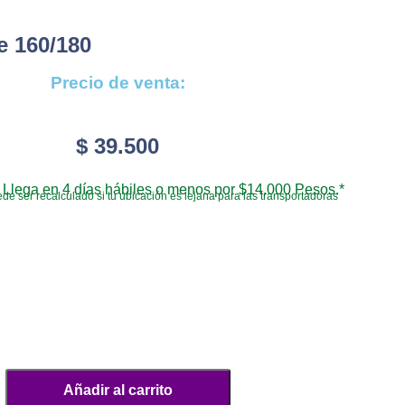
e 160/180
Precio de venta:
$
39.500
Llega en 4 días hábiles o menos por $14.000 Pesos.*
de ser recalculado si tu ubicación es lejana para las transportadoras
Añadir al carrito