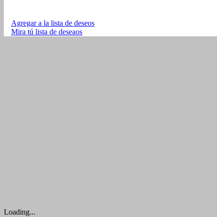
Agregar a la lista de deseos
Mira tú lista de deseaos
Loading...