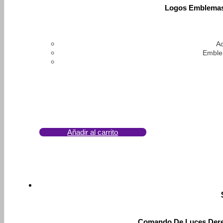
Logos Emblema
Ac
Emble
Añadir al carrito
Comando De Luces Derec