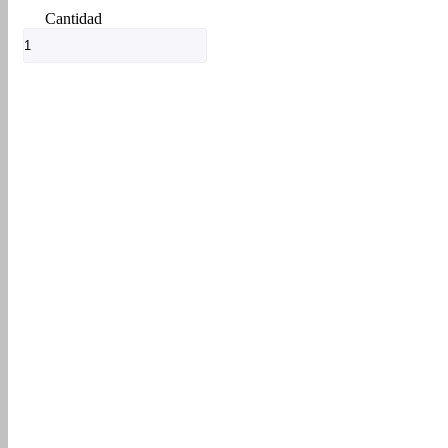
Botas
De
Cuero
Falco
Legion
Marron
Caramelo
cantidad