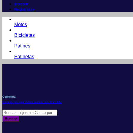
Ingresar
Registrarse
Motos
Bicicletas
Patines
Patinetas
Colombia
Conoce por qué debes vender con Mercleta
Búsqueda
de
Buscar
productos