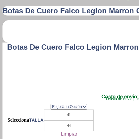
Botas De Cuero Falco Legion Marron 
Botas De Cuero Falco Legion Marro
Costo de envío:
El costo de envío pue
41
TALLA
44
Limpiar