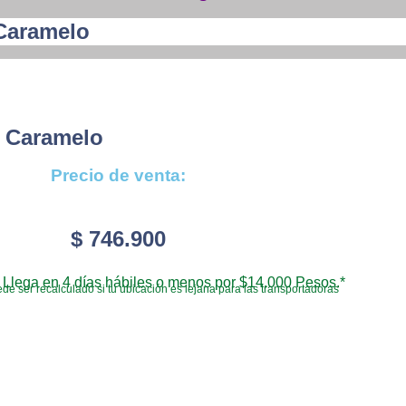
Caramelo
n Caramelo
Precio de venta:
$
746.900
Llega en 4 días hábiles o menos por $14.000 Pesos.*
de ser recalculado si tu ubicación es lejana para las transportadoras