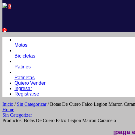
0
0
Motos
Bicicletas
Patines
Patinetas
Quiero Vender
Ingresar
Registrarse
Inicio
/
Sin Categorizar
/ Botas De Cuero Falco Legion Marron Cara
Home
Sin Categorizar
Productos: Botas De Cuero Falco Legion Marron Caramelo
¡paga e