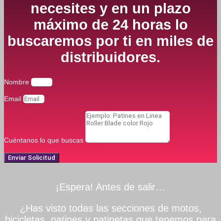
necesites y en un plazo
máximo de 24 horas lo
buscaremos por ti en miles de
distribuidores.
Nombre
Email
Cuéntanos lo que buscas
Enviar Solicitud
¡Espera! Antes de salir…
¿Has visto todas las secciones de motos,
bicicletas, patines y patinetas que tenemos para