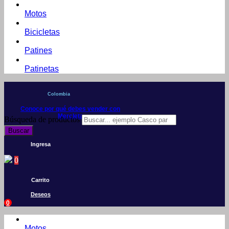
Motos
Bicicletas
Patines
Patinetas
Colombia
Conoce por qué debes vender con
Mercleta
Búsqueda de productos
Buscar
Ingresa
0
Carrito
Deseos
0
Motos