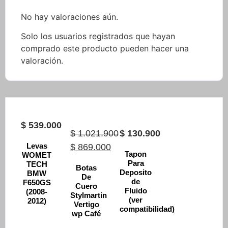
No hay valoraciones aún.
Solo los usuarios registrados que hayan
comprado este producto pueden hacer una
valoración.
$
539.000
$
1.021.900
$
130.900
Levas
Original
$
869.000
Tapon
WOMET
price
Current
Para
TECH
Botas
Deposito
BMW
was:
price
De
de
F650GS
Cuero
$ 1.021.900.
is:
Fluido
(2008-
Stylmartin
(ver
2012)
$ 869.000.
Vertigo
compatibilidad)
wp Café