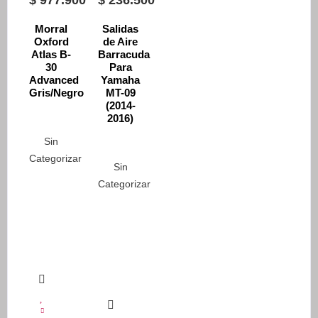
se
Las
pueden
opciones
Morral
Salidas
elegir
Oxford
de Aire
se
Atlas B-
Barracuda
en
pueden
30
Para
la
elegir
Advanced
Yamaha
página
Gris/Negro
MT-09
en
(2014-
de
la
2016)
producto
página
Sin
de
Categorizar
producto
Sin
Categorizar