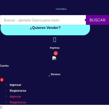
Saltar
al
Colombia
contenido
Búsqueda
BUSCAR
de
Conoce por qué debes vender con mercleta
productos
¿Quieres Vender?
Ingresa
0
Carrito
Deseos
0
Ingresar
Registrarse
Ingresar
Registrarse