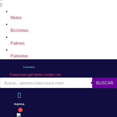
Motos
Bicicletas
Patines
Patinetas
Colombia
Conoce por qué debes vender con
Mercleta
Búsqueda
BUSCAR
de
productos
Ingresa
0