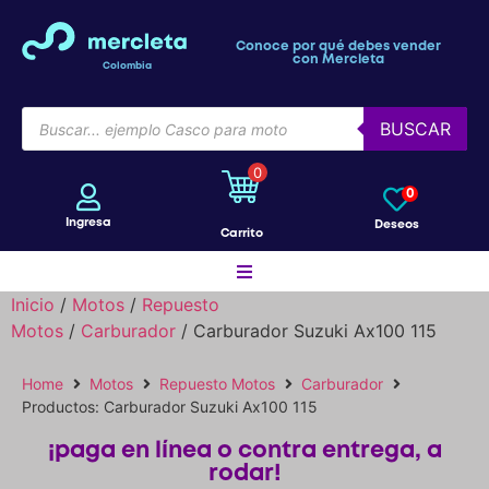
Conoce por qué debes vender
con Mercleta
Colombia
BUSCAR
0
0
Ingresa
Deseos
Carrito
Inicio
/
Motos
/
Repuesto
Motos
/
Carburador
/ Carburador Suzuki Ax100 115
Motos
Home
Motos
Repuesto Motos
Carburador
Productos: Carburador Suzuki Ax100 115
Bicicletas
¡paga en línea o contra entrega, a
rodar!
Patines