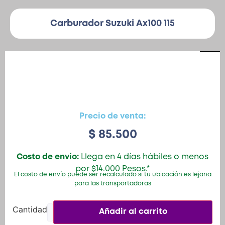
Carburador Suzuki Ax100 115
Patinetas
Quiero Vender
Ingresar
Precio de venta:
Registrarse
$
85.500
Costo de envío:
Llega en 4 días hábiles o menos
por $14.000 Pesos.*
El costo de envío puede ser recalculado si tu ubicación es lejana
para las transportadoras
Añadir al carrito