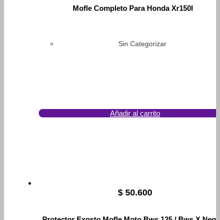
Mofle Completo Para Honda Xr150l
Sin Categorizar
Añadir al carrito
$
50.600
Protector Exosto Mofle Moto Bws 125 / Bws X Negr