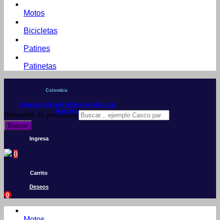
Motos
Bicicletas
Patines
Patinetas
Colombia
Conoce por qué debes vender con
Mercleta
Búsqueda de productos
Buscar
Ingresa
0
Carrito
Deseos
0
Motos