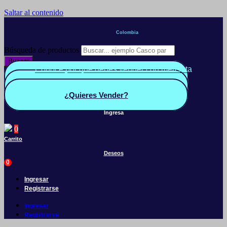
Saltar al contenido
Colombia
Búsqueda de productos
Buscar
Conoce por qué debes vender con mercleta
Quiero Vender
Panel vendedor
¿Quieres Vender?
Ingresa
0
Carrito
Deseos
0
Ingresar
Registrarse
Ingresar
Registrarse