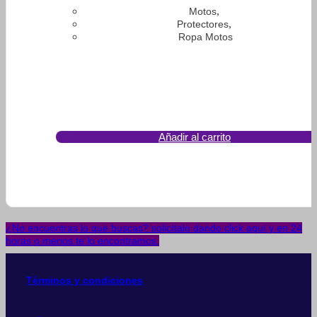
,
Motos
,
Protectores
Ropa Motos
Añadir al carrito
¿No encuentras lo que buscas? solicítalo dando click aquí y en 24
horas o menos te lo encontramos.
Términos y condiciones