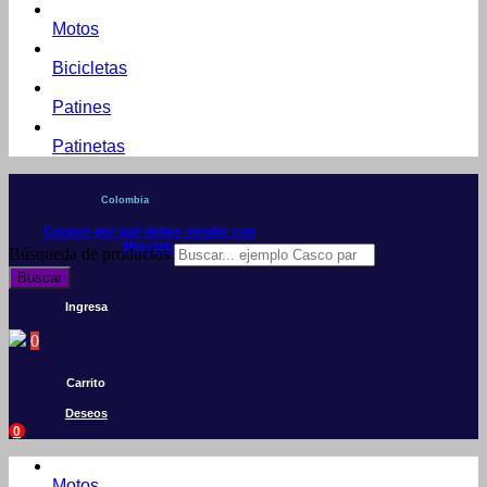
Motos
Bicicletas
Patines
Patinetas
Colombia
Conoce por qué debes vender con
Mercleta
Búsqueda de productos
Buscar
Ingresa
0
Carrito
Deseos
0
Motos