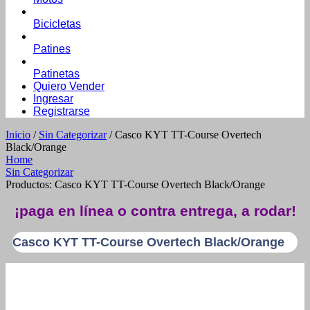
Bicicletas
Patines
Patinetas
Quiero Vender
Ingresar
Registrarse
Inicio
/
Sin Categorizar
/ Casco KYT TT-Course Overtech
Black/Orange
Home
Sin Categorizar
Productos: Casco KYT TT-Course Overtech Black/Orange
¡paga en línea o contra entrega, a rodar!
Casco KYT TT-Course Overtech Black/Orange