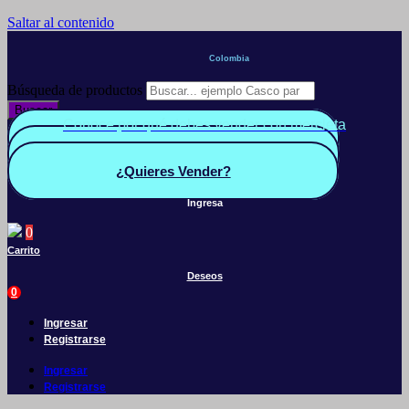
Saltar al contenido
Colombia
Búsqueda de productos
Buscar
Conoce por qué debes vender con mercleta
Quiero Vender
Panel vendedor
¿Quieres Vender?
Ingresa
0
Carrito
Deseos
0
Ingresar
Registrarse
Ingresar
Registrarse