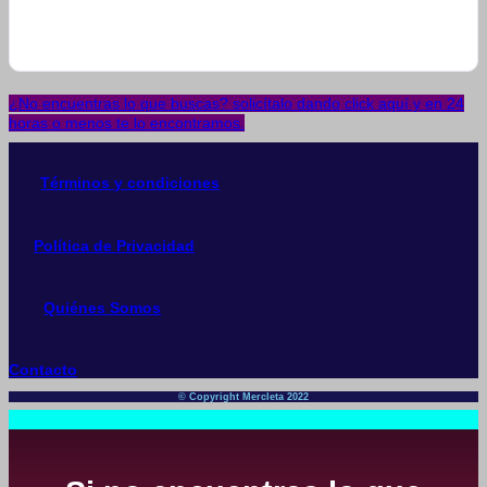
¿No encuentras lo que buscas? solicítalo dando click aquí y en 24
horas o menos te lo encontramos.
Términos y condiciones
Política de Privacidad
Quiénes Somos
Contacto
© Copyright Mercleta 2022